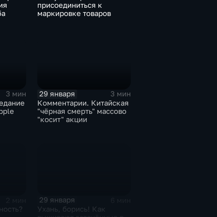
ия
присоединиться к
ба
маркировке товаров
29 января
3 мин
3 мин
едание
Комментарии. Китайская
pple
"чёрная смерть" массово
"косит" акции
29 января
2 мин
6 мин
ность?
Ухань, борись! Как