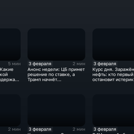
3 февраля
3 февраля
5 мин
2 мин
 Какие
Анонс недели: ЦБ примет
Курс дня. Заражё
ской
решение по ставке, а
нефть: кто первый
ыдержат
Трамп начнёт
остановит истерик
предвыборную гонку
почему ОПЕК лучш
вмешиваться
3 февраля
3 февраля
2 мин
2 мин