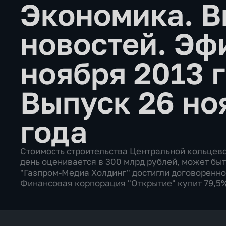
Экономика. В
новостей. Эф
ноября 2013 
Выпуск 26 но
года
Стоимость строительства Центральной кольцево
день оценивается в 300 млрд рублей, может быт
"Газпром-Медиа Холдинг" достигли договоренно
Финансовая корпорация "Открытие" купит 79,5