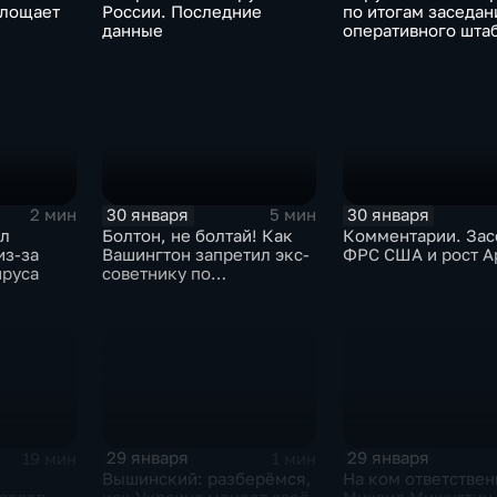
глощает
России. Последние
по итогам заседан
данные
оперативного шта
30 января
30 января
2 мин
5 мин
ыл
Болтон, не болтай! Как
Комментарии. Зас
из-за
Вашингтон запретил экс-
ФРС США и рост A
ируса
советнику по
безопасности делиться
воспоминаниями
29 января
29 января
19 мин
1 мин
Вышинский: разберёмся,
На ком ответствен