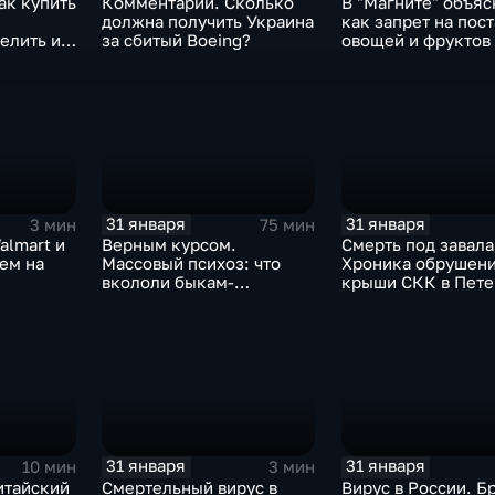
ак купить
Комментарии. Сколько
В "Магните" объяс
должна получить Украина
как запрет на пос
елить их
за сбитый Boeing?
овощей и фруктов
Китая отразится н
31 января
31 января
3 мин
75 мин
almart и
Верным курсом.
Смерть под завала
аем на
Массовый психоз: что
Хроника обрушен
вкололи быкам-
крыши СКК в Пете
мутантам, когда рухнет
доллар и почему месть
Китая станет страшнее
вируса
31 января
31 января
10 мин
3 мин
итайский
Смертельный вирус в
Вирус в России. Б