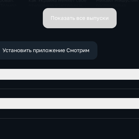
ровал.
как Украина меняет своё
Михаил Мишустин
 Трампа.
отношение к истории и
распределил
ская
почему
обязанности вице-
премьеров
Показать все выпуски
Установить приложение Смотрим