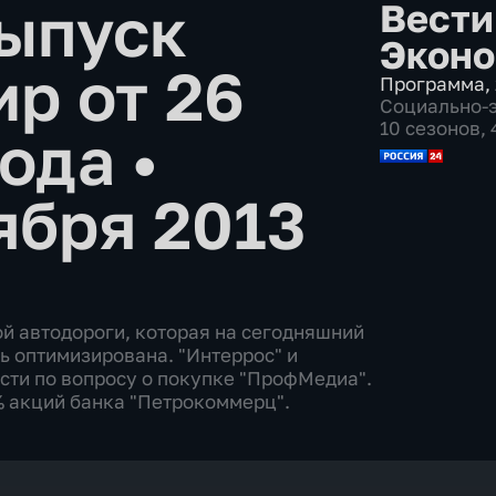
ыпуск
Вести
Эконо
ир от 26
Программа
,
Социально-
10 сезонов,
года
•
ября 2013
й автодороги, которая на сегодняшний
ь оптимизирована. "Интеррос" и
сти по вопросу о покупке "ПрофМедиа".
% акций банка "Петрокоммерц".