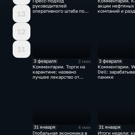
Пресс-подход
Комментарии. К
руководителей
акции нефтяных
оперативного штаба по
компаний и разд
13
борьбе с коронавирусом
доход
12
11
3 февраля
3 февраля
3 мин
Комментарии. Торги на
Комментарии. W
карантине: названо
Dell: зарабатыв
лучшее лекарство от
панике
коррекции
31 января
31 января
4 мин
Глобальная экономика в
Итоги недели: к