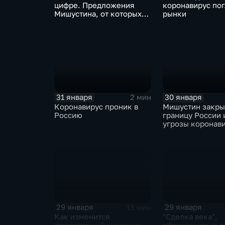
цифре. Предложения
коронавирус по
Мишустина, от которых
рынки
ЕАЭС не сможет
отказаться
31 января
30 января
2 мин
Коронавирус проник в
Мишустин закр
Россию
границу России 
угрозы коронав
29 января
29 января
13 мин
Как изменится
"Сделка века",