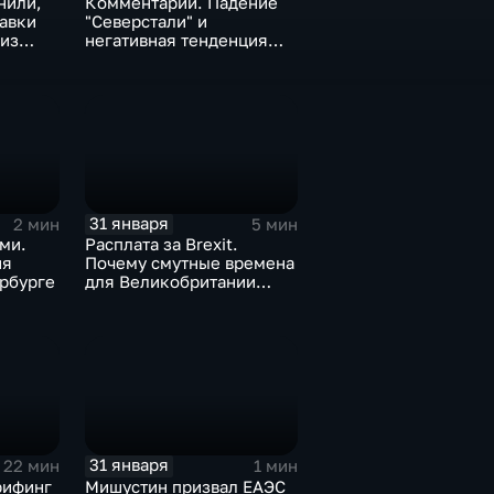
нили,
Комментарии. Падение
тавки
"Северстали" и
 из
негативная тенденция
а ценах
для бизнеса Apple
31 января
2 мин
5 мин
ми.
Расплата за Brexit.
ия
Почему смутные времена
рбурге
для Великобритании
только начинаются
31 января
22 мин
1 мин
рифинг
Мишустин призвал ЕАЭС