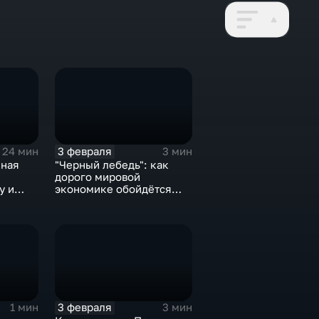
3 февраля
24 мин
3 мин
нная
"Черный лебедь": как
дорого мировой
у и
экономике обойдётся
е не
изоляция Поднебесной
3 февраля
1 мин
3 мин