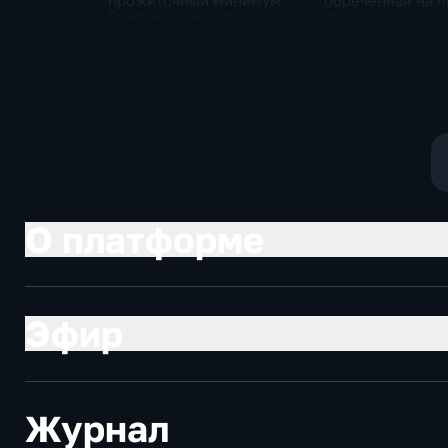
прожиточный минимум.
обреченная на п
Брифинг министра труда
Очередной опус
и соцзащиты Антона
Жанр: политиче
Котякова
фантастика
О платформе
Эфир
Журнал