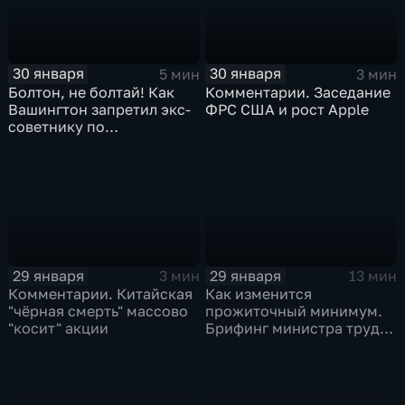
30 января
30 января
5 мин
3 мин
Болтон, не болтай! Как
Комментарии. Заседание
Вашингтон запретил экс-
ФРС США и рост Apple
советнику по
безопасности делиться
воспоминаниями
29 января
29 января
3 мин
13 мин
Комментарии. Китайская
Как изменится
"чёрная смерть" массово
прожиточный минимум.
"косит" акции
Брифинг министра труда
и соцзащиты Антона
Котякова