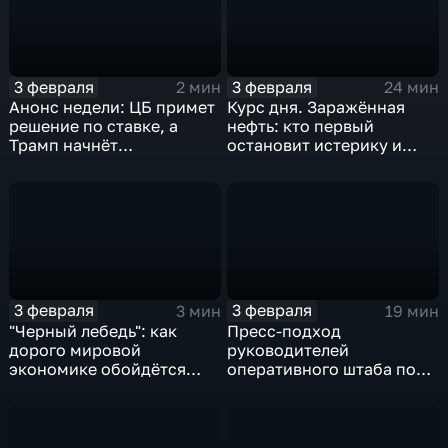
3 февраля
3 февраля
2 мин
24 мин
Анонс недели: ЦБ примет
Курс дня. Заражённая
решение по ставке, а
нефть: кто первый
Трамп начнёт
остановит истерику и
предвыборную гонку
почему ОПЕК лучше не
вмешиваться
3 февраля
3 февраля
3 мин
19 мин
"Черный лебедь": как
Пресс-подход
дорого мировой
руководителей
экономике обойдётся
оперативного штаба по
изоляция Поднебесной
борьбе с коронавирусом