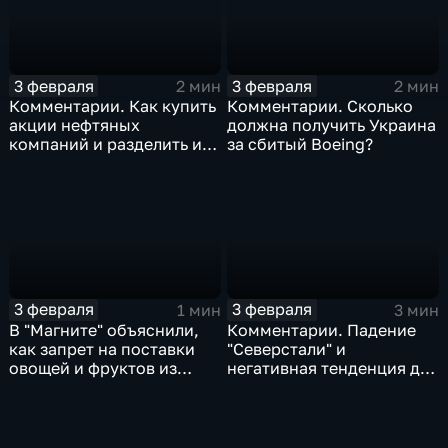
3 февраля
3 февраля
2 мин
2 мин
Комментарии. Как купить
Комментарии. Сколько
акции нефтяных
должна получить Украина
компаний и разделить их
за сбитый Boeing?
доход
3 февраля
3 февраля
1 мин
3 мин
В "Магните" объяснили,
Комментарии. Падение
как запрет на поставки
"Северстали" и
овощей и фруктов из
негативная тенденция для
Китая отразится на ценах
бизнеса Apple