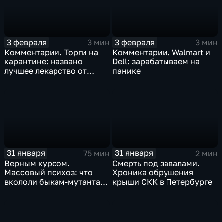
3 февраля
3 февраля
3 мин
3 мин
Комментарии. Торги на
Комментарии. Walmart и
карантине: названо
Dell: зарабатываем на
лучшее лекарство от
панике
коррекции
31 января
31 января
75 мин
2 мин
Верным курсом.
Смерть под завалами.
Массовый психоз: что
Хроника обрушения
вкололи быкам-мутантам,
крыши СКК в Петербурге
когда рухнет доллар и
почему месть Китая
станет страшнее вируса