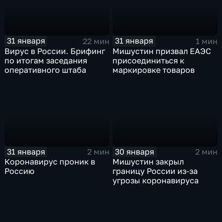
31 января
31 января
22 мин
1 мин
Вирус в России. Брифинг
Мишустин призвал ЕАЭС
по итогам заседания
присоединиться к
оперативного штаба
маркировке товаров
31 января
30 января
2 мин
2 мин
Коронавирус проник в
Мишустин закрыл
Россию
границу России из-за
угрозы коронавируса