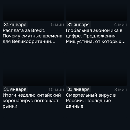
31 января
31 января
5 мин
4 мин
Расплата за Brexit.
Глобальная экономика в
Почему смутные времена
цифре. Предложения
для Великобритании
Мишустина, от которых
только начинаются
ЕАЭС не сможет
отказаться
31 января
31 января
10 мин
3 мин
Итоги недели: китайский
Смертельный вирус в
коронавирус поглощает
России. Последние
рынки
данные