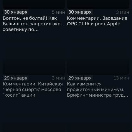
30 января
30 января
5 мин
3 мин
Болтон, не болтай! Как
Комментарии. Заседание
Вашингтон запретил экс-
ФРС США и рост Apple
советнику по
безопасности делиться
воспоминаниями
29 января
29 января
3 мин
13 мин
Комментарии. Китайская
Как изменится
"чёрная смерть" массово
прожиточный минимум.
"косит" акции
Брифинг министра труда
и соцзащиты Антона
Котякова