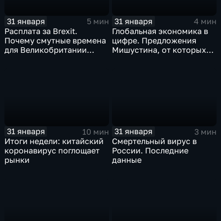
31 января
31 января
5 мин
4 мин
Расплата за Brexit.
Глобальная экономика в
Почему смутные времена
цифре. Предложения
для Великобритании
Мишустина, от которых
только начинаются
ЕАЭС не сможет
отказаться
31 января
31 января
10 мин
3 мин
Итоги недели: китайский
Смертельный вирус в
коронавирус поглощает
России. Последние
рынки
данные