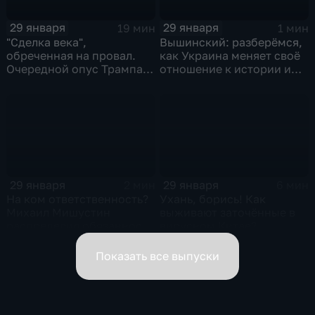
29 января
29 января
19 мин
1 мин
"Сделка века",
Вышинский: разберёмся,
обреченная на провал.
как Украина меняет своё
Очередной опус Трампа.
отношение к истории и
Жанр: политическая
почему
фантастика
29 января
29 января
2 мин
6 мин
На ком ответственность?
Ухань, борись! Как
Михаил Мишустин
выживают заточённые в
распределил обязанности
вирусном Китае?
вице-премьеров
Показать все выпуски