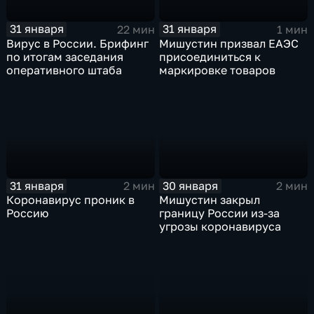
31 января
31 января
22 мин
1 мин
Вирус в России. Брифинг
Мишустин призвал ЕАЭС
по итогам заседания
присоединиться к
оперативного штаба
маркировке товаров
31 января
30 января
2 мин
2 мин
Коронавирус проник в
Мишустин закрыл
Россию
границу России из-за
угрозы коронавируса