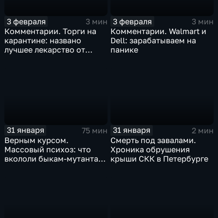
3 февраля
3 февраля
3 мин
3 мин
Комментарии. Торги на
Комментарии. Walmart и
карантине: названо
Dell: зарабатываем на
лучшее лекарство от
панике
коррекции
31 января
31 января
75 мин
2 мин
Верным курсом.
Смерть под завалами.
Массовый психоз: что
Хроника обрушения
вкололи быкам-мутантам,
крыши СКК в Петербурге
когда рухнет доллар и
почему месть Китая
станет страшнее вируса