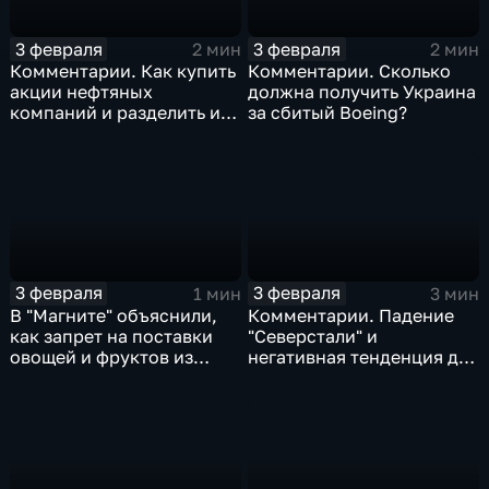
3 февраля
3 февраля
2 мин
2 мин
Комментарии. Как купить
Комментарии. Сколько
акции нефтяных
должна получить Украина
компаний и разделить их
за сбитый Boeing?
доход
3 февраля
3 февраля
1 мин
3 мин
В "Магните" объяснили,
Комментарии. Падение
как запрет на поставки
"Северстали" и
овощей и фруктов из
негативная тенденция для
Китая отразится на ценах
бизнеса Apple