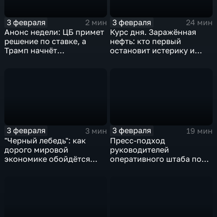
3 февраля
3 февраля
2 мин
24 мин
Анонс недели: ЦБ примет
Курс дня. Заражённая
решение по ставке, а
нефть: кто первый
Трамп начнёт
остановит истерику и
предвыборную гонку
почему ОПЕК лучше не
вмешиваться
3 февраля
3 февраля
3 мин
19 мин
"Черный лебедь": как
Пресс-подход
дорого мировой
руководителей
экономике обойдётся
оперативного штаба по
изоляция Поднебесной
борьбе с коронавирусом