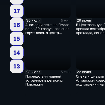
17
30 июля
29 июля
5 мин
16
Аномалии лета: на Ямале
В Центральную 
из-за 30-градусного зноя
пришла сентябр
горят леса, а центр
прохлада, синоп
России ждет потепления
прогнозируют з
15
дожди
14
13
23 июля
22 июля
5 мин
Последствия ливней
Спека и шквалы 
устраняют в регионах
Алтайском крае,
Поволжья
подтопления на 
сентябрьская пр
Петербурге