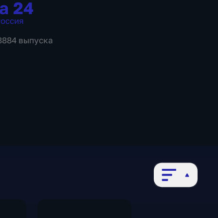
а 24
оссия
 8884 выпуска