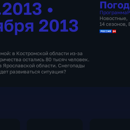
1.2013
•
Погод
Программа
Р
ября 2013
Новостные
,
14 сезонов,
мой: в Костромской области из-за
ричества остались 80 тысяч человек.
в Ярославской области. Снегопады
удет развиваться ситуация?