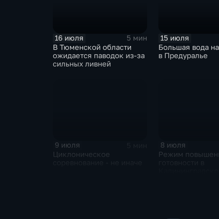
16 июля
15 июля
5 мин
В Тюменской области
Большая вода на
ожидается паводок из-за
в Предуралье
сильных ливней
9 июля
8 июля
5 мин
Циклоническое
Режим повышен
соревнование - не иначе
готовности в
Калининградско
области и угроз
экстремальных 
Центральной Ро