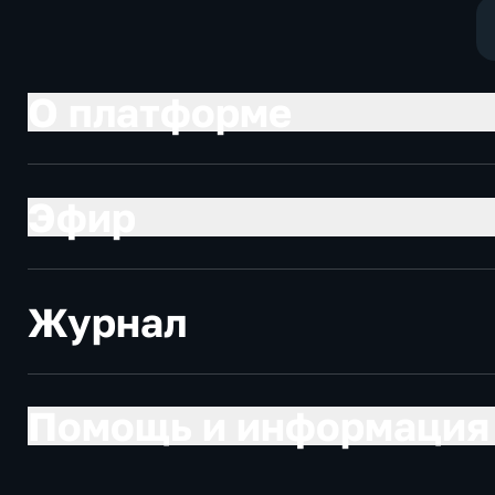
экономически
О платформе
Эфир
Журнал
Помощь и информация