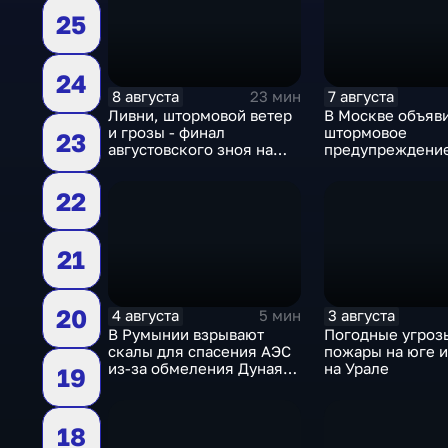
25
24
8 августа
7 августа
23 мин
Ливни, штормовой ветер
В Москве объяв
и грозы - финал
штормовое
23
августовского зноя на
предупреждение
Русскй равнине
столицу надвига
грозы, ливни с 
22
шквалистый вет
21
20
4 августа
3 августа
5 мин
В Румынии взрывают
Погодные угроз
скалы для спасения АЭС
пожары на юге и
из-за обмеления Дуная,
на Урале
19
пока к России подступает
аномальная жара
18