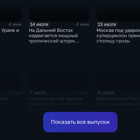
14 июля
13 июля
4 мин
4 мин
 Урале и
На Дальний Восток
Москва под ударо
надвигается мощный
суперциклон прин
тропический шторм
столицу грозы
"Гави"
7 июля
6 июля
5 мин
4 мин
ной
Скандинавский циклон
Европейскую Рос
принес в Центральную
ждёт целая недел
й
Россию пик похолодания
проливных дожде
а
и ливни
ливней в
Показать все выпуски
ссии