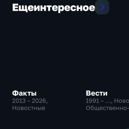
Еще
интересное
Факты
Вести
2013 – 2026
,
1991 – …
, Нов
Новостные
Общественно
политические
социально-