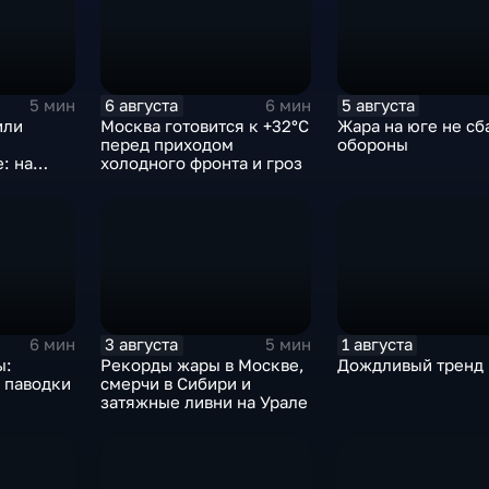
6 августа
5 августа
5 мин
6 мин
или
Москва готовится к +32°C
Жара на юге не сб
перед приходом
обороны
: на
холодного фронта и гроз
ются
градом и
ер
3 августа
1 августа
6 мин
5 мин
ы:
Рекорды жары в Москве,
Дождливый тренд
 паводки
смерчи в Сибири и
затяжные ливни на Урале