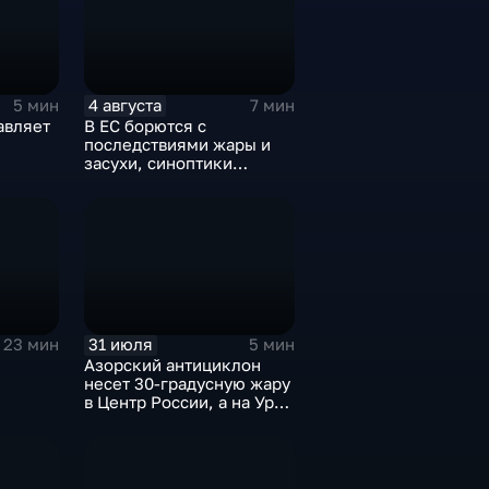
4 августа
5 мин
7 мин
авляет
В ЕС борются с
последствиями жары и
засухи, синоптики
предупреждают об
усилении зноя в России
31 июля
23 мин
5 мин
Азорский антициклон
несет 30-градусную жару
в Центр России, а на Урал
— ливни