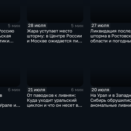
28 июля
27 июля
5 мин
5 мин
Россию
Жара уступает место
Ликвидация после
ьская
шторму: в Центре России
шторма в Ростовс
тики
и Москве ожидается пик
области и погодн
атяжные
ненастья
качели в Централ
России
21 июля
20 июля
6 мин
6 мин
в
От паводков к ливням:
На Урал и в Запад
Куда уходит уральский
Сибирь обрушилис
Урале и
циклон и что он несет в
аномальные ливни
охлада в
Москву
европейской част
России ожидается
потепление