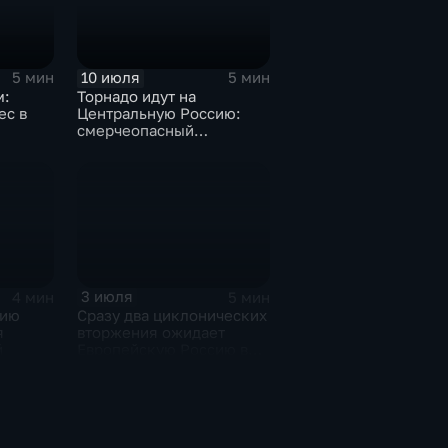
10 июля
5 мин
5 мин
м:
Торнадо идут на
ес в
Центральную Россию:
смерчеопасный
холодный фронт ударит
по Москве и Туле
3 июля
4 мин
5 мин
сию
Сразу два циклонических
я
вторжения ожидает
й
Европейскую Россию в
оставшиеся дни недели