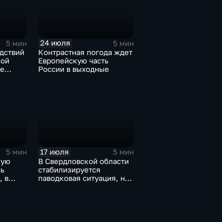
24 июля
5 мин
5 мин
дствий
Контрастная погода ждет
кой
Европейскую часть
ые
России в выходные
ьной
17 июля
5 мин
5 мин
ную
В Свердловской области
ь
стабилизируется
, в
паводковая ситуация, но
и
синоптики вновь
прогнозируют ливни