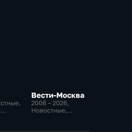
Вести-Москва
остные,
2008 – 2026
,
-
Новостные,
,
Общественно-
политические,