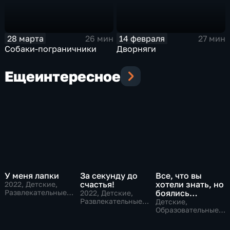
28 марта
14 февраля
26 мин
27 мин
Собаки-пограничники
Дворняги
Еще
интересное
У меня лапки
За секунду до
Все, что вы
счастья!
хотели знать, но
2022
, Детские,
Развлекательные,
боялись
2022
, Детские,
образовательные
Развлекательные,
спросить
Детские,
образовательные
Образовательные,
развлекательные