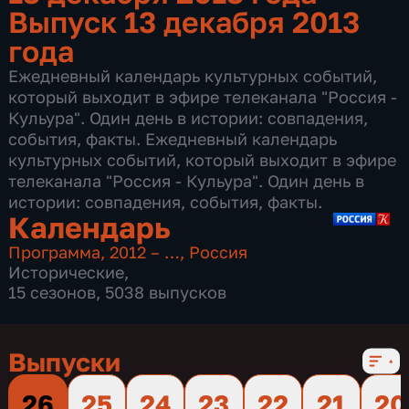
Выпуск 13 декабря 2013
года
Ежедневный календарь культурных событий,
который выходит в эфире телеканала "Россия -
Кульура". Один день в истории: совпадения,
события, факты. Ежедневный календарь
культурных событий, который выходит в эфире
телеканала "Россия - Кульура". Один день в
истории: совпадения, события, факты.
Календарь
Программа
,
2012 – …
,
Россия
Исторические
,
15 сезонов, 5038 выпусков
Выпуски
26
25
24
23
22
21
20