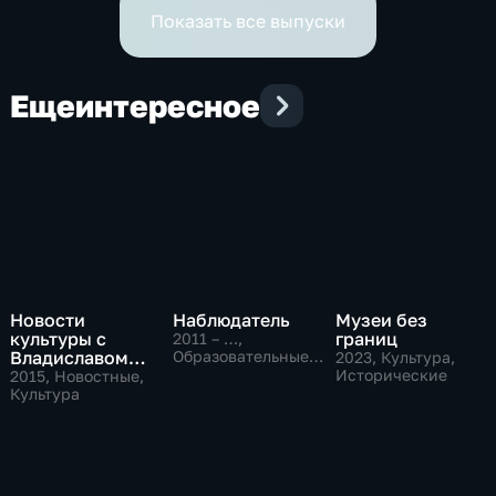
Показать все выпуски
Еще
интересное
Новости
Наблюдатель
Музеи без
культуры с
границ
2011 – …
,
Владиславом
Образовательные,
2023
, Культура,
Культура
Флярковским
Исторические
2015
, Новостные,
Культура