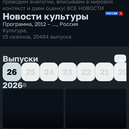
проводим аналогии, вписываем в мировой
контекст и даем оценку! ВСЕ НОВОСТИ
Новости культуры
Программа
,
2012 – …
,
Россия
Культура
,
15 сезонов, 20484 выпуска
Выпуски
26
25
24
23
22
21
20
2026
2026