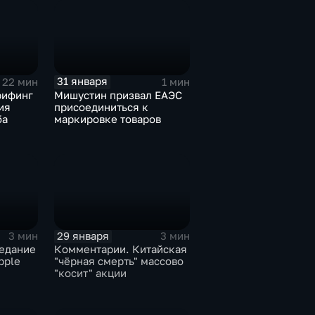
31 января
22 мин
1 мин
рифинг
Мишустин призвал ЕАЭС
ия
присоединиться к
ба
маркировке товаров
29 января
3 мин
3 мин
едание
Комментарии. Китайская
pple
"чёрная смерть" массово
"косит" акции