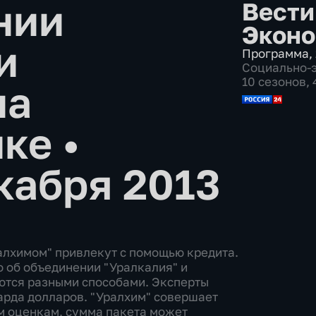
нии
Вести
Эконо
и
Программа
,
Социально-
10 сезонов,
на
нке
•
кабря 2013
алхимом" привлекут с помощью кредита.
 об объединении "Уралкалия" и
яются разными способами. Эксперты
арда долларов. "Уралхим" совершает
м оценкам, сумма пакета может