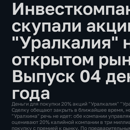
Инвесткомпа
скупали акци
"Уралкалия" 
открытом ры
Выпуск 04 де
года
Деньги для покупки 20% акций "Уралкалия" "Ур
Сделку обещают закрыть в ближайшее время, но
"Уралхима" речь не идет: обе компании управл
оценивают 20% калийной компании в три милли
покупку с премией к рынку. По предварительны