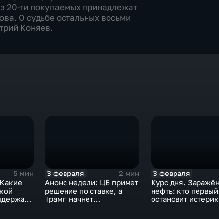
из 20-ти покупаемых принадлежат
ова. О судьбе остальных восьми
трий Коняев.
3 февраля
3 февраля
5 мин
2 мин
 Какие
Анонс недели: ЦБ примет
Курс дня. Заражё
ской
решение по ставке, а
нефть: кто первый
ыдержат
Трамп начнёт
остановит истерик
предвыборную гонку
почему ОПЕК лучш
вмешиваться