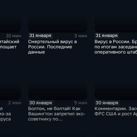
Китая станет страшнее
вируса
31 января
31 января
10 мин
3 мин
итайский
Смертельный вирус в
Вирус в России. Б
глощает
России. Последние
по итогам заседан
данные
оперативного шта
30 января
30 января
2 мин
5 мин
ыл
Болтон, не болтай! Как
Комментарии. Зас
из-за
Вашингтон запретил экс-
ФРС США и рост A
ируса
советнику по
безопасности делиться
воспоминаниями