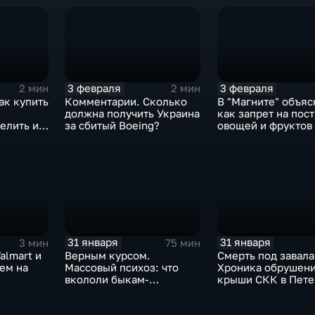
3 февраля
3 февраля
2 мин
2 мин
ак купить
Комментарии. Сколько
В "Магните" объяс
должна получить Украина
как запрет на пос
елить их
за сбитый Boeing?
овощей и фруктов
Китая отразится н
31 января
31 января
3 мин
75 мин
almart и
Верным курсом.
Смерть под завала
аем на
Массовый психоз: что
Хроника обрушен
вкололи быкам-
крыши СКК в Пете
мутантам, когда рухнет
доллар и почему месть