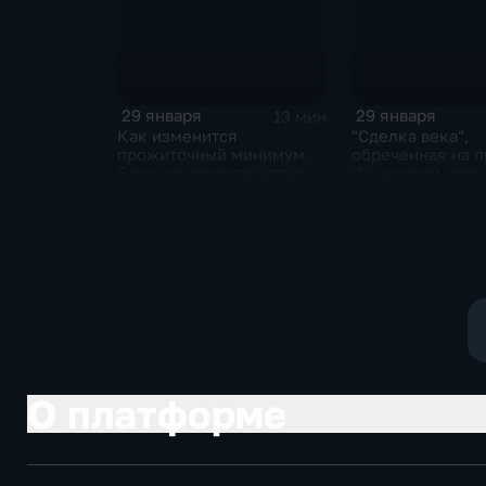
29 января
29 января
13 мин
Как изменится
"Сделка века",
прожиточный минимум.
обреченная на п
Брифинг министра труда
Очередной опус
и соцзащиты Антона
Жанр: политиче
Котякова
фантастика
О платформе