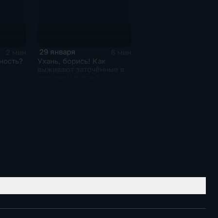
29 января
2 мин
6 мин
ность?
Ухань, борись! Как
выживают заточённые в
вирусном Китае?