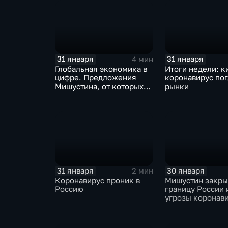
31 января
31 января
4 мин
Глобальная экономика в
Итоги недели: к
цифре. Предложения
коронавирус по
Мишустина, от которых
рынки
ЕАЭС не сможет
отказаться
31 января
30 января
2 мин
Коронавирус проник в
Мишустин закр
Россию
границу России 
угрозы коронав