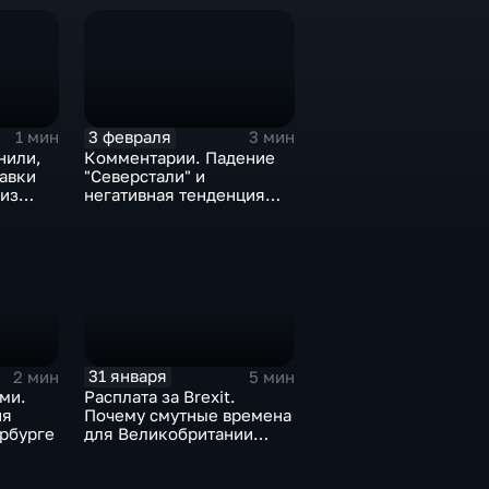
3 февраля
1 мин
3 мин
нили,
Комментарии. Падение
тавки
"Северстали" и
 из
негативная тенденция
а ценах
для бизнеса Apple
31 января
2 мин
5 мин
ми.
Расплата за Brexit.
ия
Почему смутные времена
рбурге
для Великобритании
только начинаются