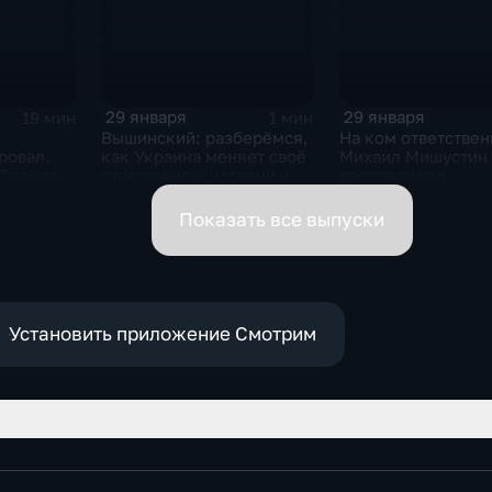
29 января
29 января
19 мин
1 мин
Вышинский: разберёмся,
На ком ответствен
ровал.
как Украина меняет своё
Михаил Мишустин
 Трампа.
отношение к истории и
распределил
ская
почему
обязанности вице-
премьеров
Показать все выпуски
Установить приложение Смотрим