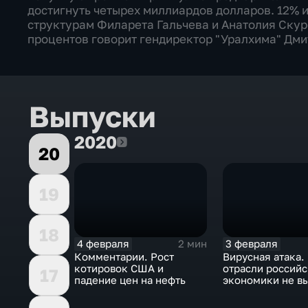
достигнуть четырех миллиардов долларов. 12% 
структурам Филарета Гальчева и Анатолия Скур
процентов говорит гендиректор "Уралхима" Дми
Выпуски
2020
2020
20
19
18
4 февраля
3 февраля
2 мин
Комментарии. Рост
Вирусная атака.
котировок США и
отрасли россий
17
падение цен на нефть
экономики не в
удар