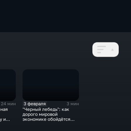
3 февраля
24 мин
3 мин
нная
"Черный лебедь": как
дорого мировой
у и
экономике обойдётся
е не
изоляция Поднебесной