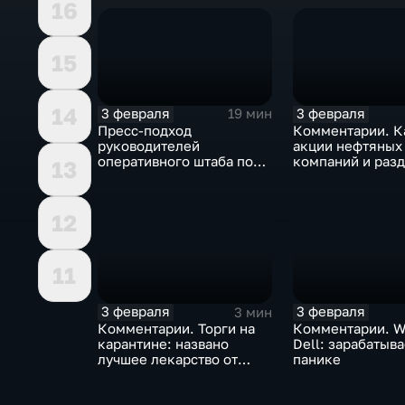
16
15
14
3 февраля
3 февраля
19 мин
Пресс-подход
Комментарии. К
руководителей
акции нефтяных
оперативного штаба по
компаний и разд
13
борьбе с коронавирусом
доход
12
11
3 февраля
3 февраля
3 мин
Комментарии. Торги на
Комментарии. W
карантине: названо
Dell: зарабатыв
лучшее лекарство от
панике
коррекции