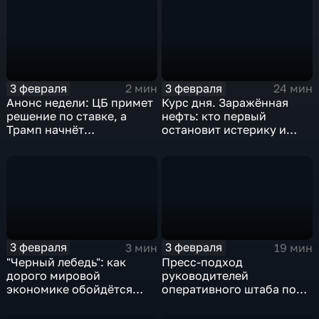
3 февраля
3 февраля
2 мин
24 мин
Анонс недели: ЦБ примет
Курс дня. Заражённая
решение по ставке, а
нефть: кто первый
Трамп начнёт
остановит истерику и
предвыборную гонку
почему ОПЕК лучше не
вмешиваться
3 февраля
3 февраля
3 мин
19 мин
"Черный лебедь": как
Пресс-подход
дорого мировой
руководителей
экономике обойдётся
оперативного штаба по
изоляция Поднебесной
борьбе с коронавирусом