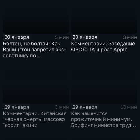
30 января
30 января
5 мин
3 мин
Болтон, не болтай! Как
Комментарии. Заседание
Вашингтон запретил экс-
ФРС США и рост Apple
советнику по
безопасности делиться
воспоминаниями
29 января
29 января
3 мин
13 мин
Комментарии. Китайская
Как изменится
"чёрная смерть" массово
прожиточный минимум.
"косит" акции
Брифинг министра труда
и соцзащиты Антона
Котякова