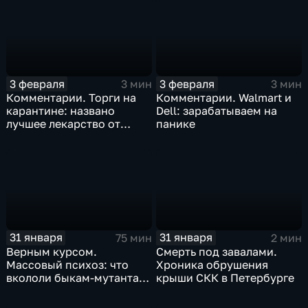
3 февраля
3 февраля
3 мин
3 мин
Комментарии. Торги на
Комментарии. Walmart и
карантине: названо
Dell: зарабатываем на
лучшее лекарство от
панике
коррекции
31 января
31 января
75 мин
2 мин
Верным курсом.
Смерть под завалами.
Массовый психоз: что
Хроника обрушения
вкололи быкам-мутантам,
крыши СКК в Петербурге
когда рухнет доллар и
почему месть Китая