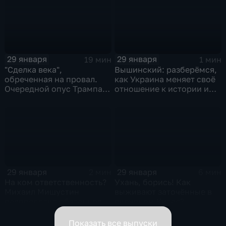
29 января
29 января
19 мин
1 мин
"Сделка века",
Вышинский: разберёмся,
обреченная на провал.
как Украина меняет своё
Очередной опус Трампа.
отношение к истории и
Жанр: политическая
почему
фантастика
29 января
29 января
2 мин
6 мин
На ком ответственность?
Ухань, борись! Как
Михаил Мишустин
выживают заточённые в
распределил обязанности
вирусном Китае?
вице-премьеров
Показать все выпуски