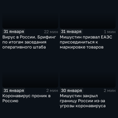
31 января
31 января
22 мин
1 мин
Вирус в России. Брифинг
Мишустин призвал ЕАЭС
по итогам заседания
присоединиться к
оперативного штаба
маркировке товаров
31 января
30 января
2 мин
2 мин
Коронавирус проник в
Мишустин закрыл
Россию
границу России из-за
угрозы коронавируса