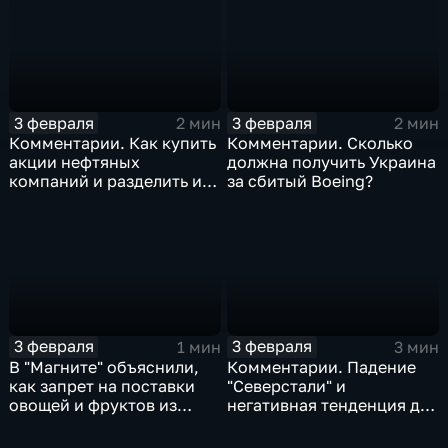
3 февраля
3 февраля
2 мин
2 мин
Комментарии. Как купить
Комментарии. Сколько
акции нефтяных
должна получить Украина
компаний и разделить их
за сбитый Boeing?
доход
3 февраля
3 февраля
1 мин
3 мин
В "Магните" объяснили,
Комментарии. Падение
как запрет на поставки
"Северстали" и
овощей и фруктов из
негативная тенденция для
Китая отразится на ценах
бизнеса Apple