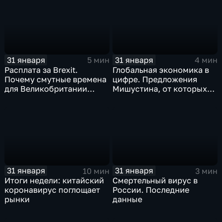
станет страшнее вируса
31 января
31 января
5 мин
4 мин
Расплата за Brexit.
Глобальная экономика в
Почему смутные времена
цифре. Предложения
для Великобритании
Мишустина, от которых
только начинаются
ЕАЭС не сможет
отказаться
31 января
31 января
10 мин
3 мин
Итоги недели: китайский
Смертельный вирус в
коронавирус поглощает
России. Последние
рынки
данные