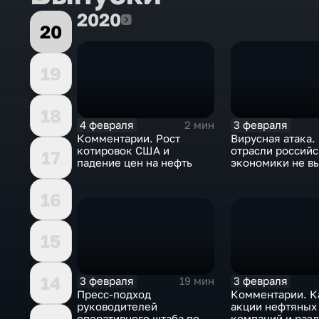
2020
2020
20
19
18
4 февраля
3 февраля
2 мин
Комментарии. Рост
Вирусная атака.
котировок США и
отрасли россий
17
падение цен на нефть
экономики не в
удар
16
15
14
3 февраля
3 февраля
19 мин
Пресс-подход
Комментарии. К
руководителей
акции нефтяных
оперативного штаба по
компаний и разд