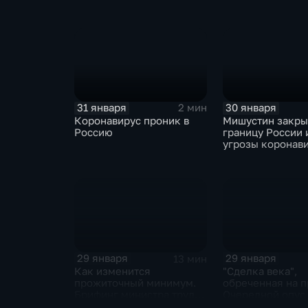
ЕАЭС не сможет
отказаться
31 января
30 января
2 мин
Коронавирус проник в
Мишустин закр
Россию
границу России 
угрозы коронав
29 января
29 января
13 мин
Как изменится
"Сделка века",
прожиточный минимум.
обреченная на п
Брифинг министра труда
Очередной опус
и соцзащиты Антона
Жанр: политиче