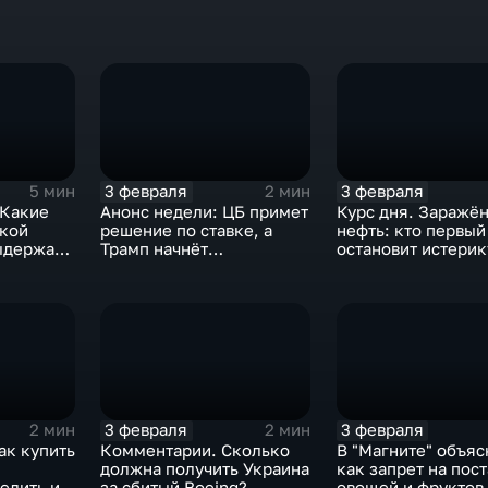
3 февраля
3 февраля
5 мин
2 мин
 Какие
Анонс недели: ЦБ примет
Курс дня. Заражё
ской
решение по ставке, а
нефть: кто первый
ыдержат
Трамп начнёт
остановит истерик
предвыборную гонку
почему ОПЕК лучш
вмешиваться
3 февраля
3 февраля
2 мин
2 мин
ак купить
Комментарии. Сколько
В "Магните" объяс
должна получить Украина
как запрет на пос
елить их
за сбитый Boeing?
овощей и фруктов