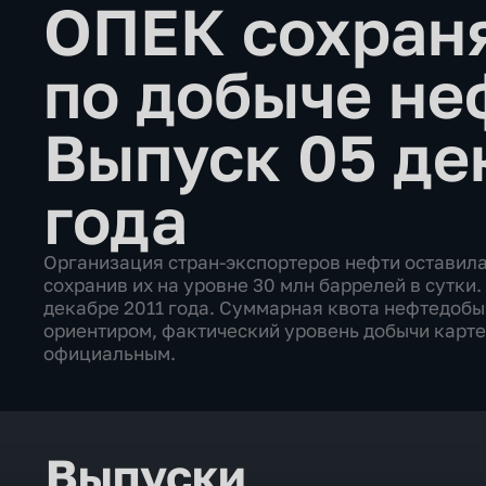
ОПЕК сохраня
по добыче н
Выпуск 05 де
года
Организация стран-экспортеров нефти оставила
сохранив их на уровне 30 млн баррелей в сутки
декабре 2011 года. Суммарная квота нефтедоб
ориентиром, фактический уровень добычи карте
официальным.
Выпуски