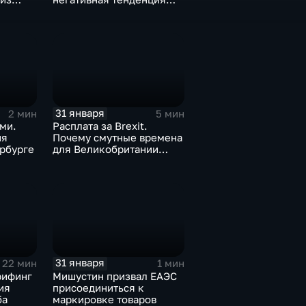
а ценах
для бизнеса Apple
31 января
2 мин
5 мин
ми.
Расплата за Brexit.
ия
Почему смутные времена
рбурге
для Великобритании
только начинаются
31 января
22 мин
1 мин
рифинг
Мишустин призвал ЕАЭС
ия
присоединиться к
ба
маркировке товаров