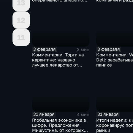
13
борьбе с коронавирусом
доход
12
11
3 февраля
3 февраля
3 мин
Комментарии. Торги на
Комментарии. W
карантине: названо
Dell: зарабатыв
лучшее лекарство от
панике
коррекции
31 января
31 января
4 мин
Глобальная экономика в
Итоги недели: к
цифре. Предложения
коронавирус по
Мишустина, от которых
рынки