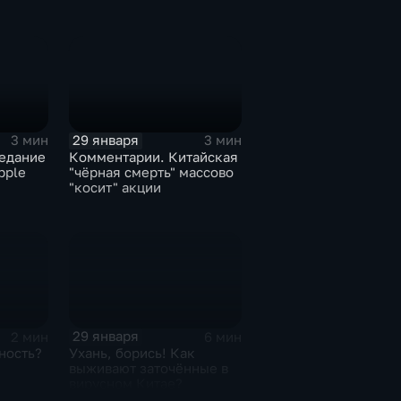
29 января
3 мин
3 мин
едание
Комментарии. Китайская
pple
"чёрная смерть" массово
"косит" акции
29 января
2 мин
6 мин
ность?
Ухань, борись! Как
выживают заточённые в
вирусном Китае?