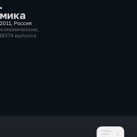
.
мика
2011
,
Россия
экономические
,
 48374 выпуска