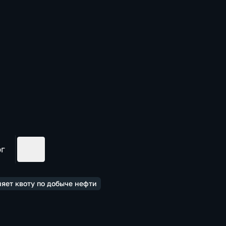
ог
яет квоту по добыче нефти