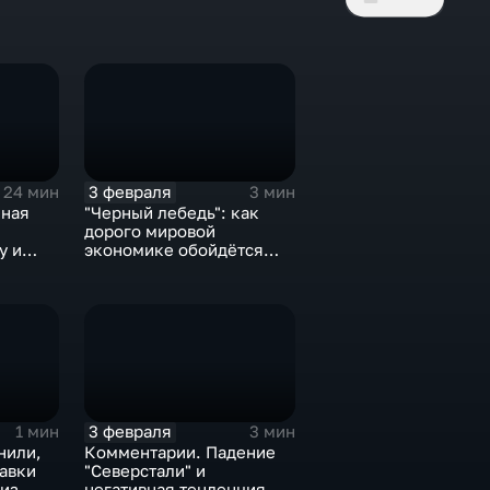
3 февраля
24 мин
3 мин
нная
"Черный лебедь": как
дорого мировой
у и
экономике обойдётся
е не
изоляция Поднебесной
3 февраля
1 мин
3 мин
нили,
Комментарии. Падение
тавки
"Северстали" и
 из
негативная тенденция