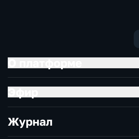
Котякова
фантастика
О платформе
Эфир
Журнал