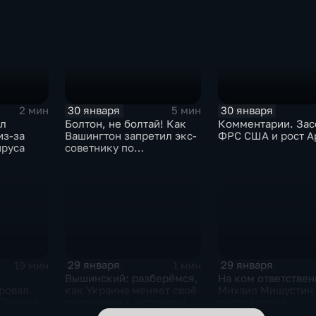
30 января
30 января
2 мин
5 мин
ыл
Болтон, не болтай! Как
Комментарии. Зас
из-за
Вашингтон запретил экс-
ФРС США и рост A
ируса
советнику по
безопасности делиться
воспоминаниями
29 января
29 января
19 мин
1 мин
Вышинский: разберёмся,
На ком ответствен
ровал.
как Украина меняет своё
Михаил Мишустин
 Трампа.
отношение к истории и
распределил
ская
почему
обязанности вице-