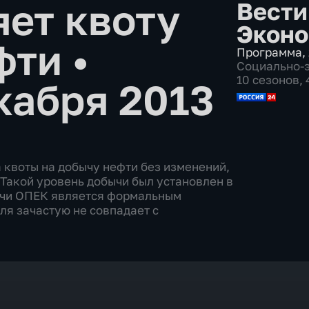
ет квоту
Вести
Эконо
ефти
•
Программа
,
Социально-
10 сезонов,
кабря 2013
 квоты на добычу нефти без изменений,
. Такой уровень добычи был установлен в
ычи ОПЕК является формальным
ля зачастую не совпадает с