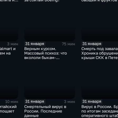
Китая отразится н
31 января
31 января
3 мин
75 мин
almart и
Верным курсом.
Смерть под завала
аем на
Массовый психоз: что
Хроника обрушен
вкололи быкам-
крыши СКК в Пете
мутантам, когда рухнет
доллар и почему месть
Китая станет страшнее
вируса
31 января
31 января
10 мин
3 мин
итайский
Смертельный вирус в
Вирус в России. Б
глощает
России. Последние
по итогам заседан
данные
оперативного шта