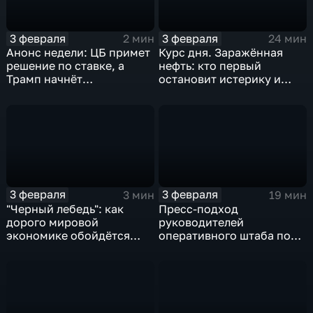
3 февраля
3 февраля
2 мин
24 мин
Анонс недели: ЦБ примет
Курс дня. Заражённая
решение по ставке, а
нефть: кто первый
Трамп начнёт
остановит истерику и
предвыборную гонку
почему ОПЕК лучше не
вмешиваться
3 февраля
3 февраля
3 мин
19 мин
"Черный лебедь": как
Пресс-подход
дорого мировой
руководителей
экономике обойдётся
оперативного штаба по
изоляция Поднебесной
борьбе с коронавирусом