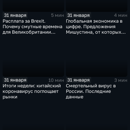
31 января
31 января
5 мин
4 мин
Расплата за Brexit.
Глобальная экономика в
Почему смутные времена
цифре. Предложения
для Великобритании
Мишустина, от которых
только начинаются
ЕАЭС не сможет
отказаться
31 января
31 января
10 мин
3 мин
Итоги недели: китайский
Смертельный вирус в
коронавирус поглощает
России. Последние
рынки
данные