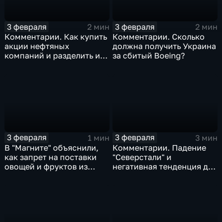
3 февраля
3 февраля
2 мин
2 мин
Комментарии. Как купить
Комментарии. Сколько
акции нефтяных
должна получить Украина
компаний и разделить их
за сбитый Boeing?
доход
3 февраля
3 февраля
1 мин
3 мин
В "Магните" объяснили,
Комментарии. Падение
как запрет на поставки
"Северстали" и
овощей и фруктов из
негативная тенденция для
Китая отразится на ценах
бизнеса Apple