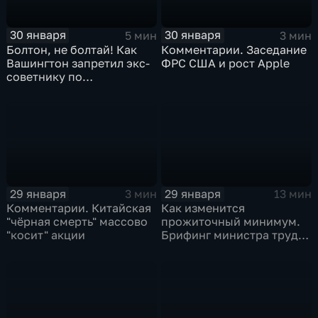
30 января
30 января
5 мин
3 мин
Болтон, не болтай! Как
Комментарии. Заседание
Вашингтон запретил экс-
ФРС США и рост Apple
советнику по
безопасности делиться
воспоминаниями
29 января
29 января
3 мин
13 мин
Комментарии. Китайская
Как изменится
"чёрная смерть" массово
прожиточный минимум.
"косит" акции
Брифинг министра труда
и соцзащиты Антона
Котякова