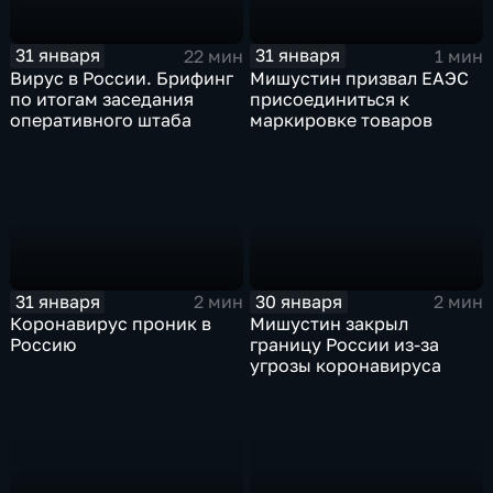
31 января
31 января
22 мин
1 мин
Вирус в России. Брифинг
Мишустин призвал ЕАЭС
по итогам заседания
присоединиться к
оперативного штаба
маркировке товаров
31 января
30 января
2 мин
2 мин
Коронавирус проник в
Мишустин закрыл
Россию
границу России из-за
угрозы коронавируса