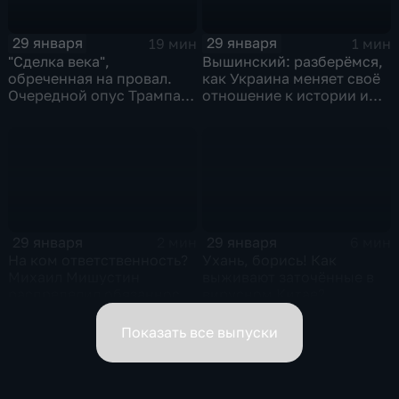
29 января
29 января
19 мин
1 мин
"Сделка века",
Вышинский: разберёмся,
обреченная на провал.
как Украина меняет своё
Очередной опус Трампа.
отношение к истории и
Жанр: политическая
почему
фантастика
29 января
29 января
2 мин
6 мин
На ком ответственность?
Ухань, борись! Как
Михаил Мишустин
выживают заточённые в
распределил обязанности
вирусном Китае?
вице-премьеров
Показать все выпуски