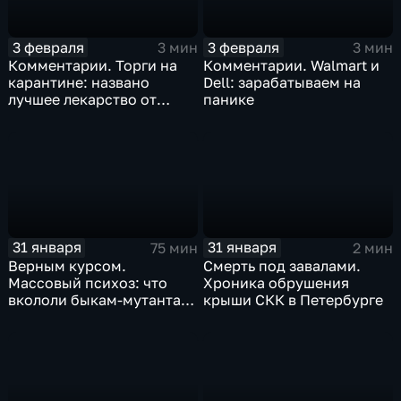
3 февраля
3 февраля
3 мин
3 мин
Комментарии. Торги на
Комментарии. Walmart и
карантине: названо
Dell: зарабатываем на
лучшее лекарство от
панике
коррекции
31 января
31 января
75 мин
2 мин
Верным курсом.
Смерть под завалами.
Массовый психоз: что
Хроника обрушения
вкололи быкам-мутантам,
крыши СКК в Петербурге
когда рухнет доллар и
почему месть Китая
станет страшнее вируса