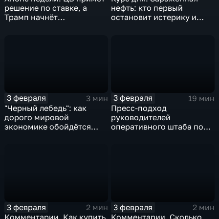
решение по ставке, а
нефть: кто первый
Трамп начнёт
остановит истерику и
предвыборную гонку
почему ОПЕК лучше не
вмешиваться
3 февраля
3 февраля
3 мин
19 мин
"Черный лебедь": как
Пресс-подход
дорого мировой
руководителей
экономике обойдётся
оперативного штаба по
изоляция Поднебесной
борьбе с коронавирусом
3 февраля
3 февраля
2 мин
2 мин
Комментарии. Как купить
Комментарии. Сколько