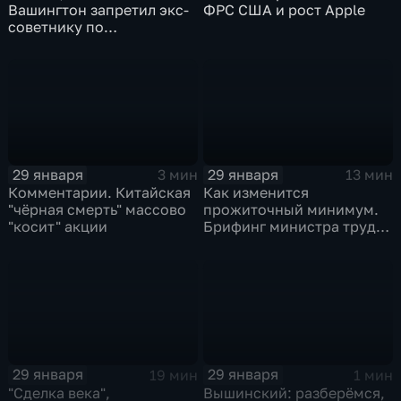
Вашингтон запретил экс-
ФРС США и рост Apple
советнику по
безопасности делиться
воспоминаниями
29 января
29 января
3 мин
13 мин
Комментарии. Китайская
Как изменится
"чёрная смерть" массово
прожиточный минимум.
"косит" акции
Брифинг министра труда
и соцзащиты Антона
Котякова
29 января
29 января
19 мин
1 мин
"Сделка века",
Вышинский: разберёмся,