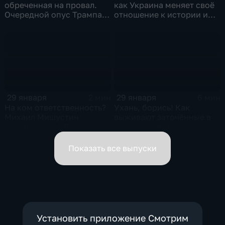
обреченная на провал.
как Украина меняет своё
Очередной опус Трампа.
отношение к истории и
Жанр: политическая
почему
фантастика
29 января
29 января
2 мин
6 мин
На ком ответственность?
Ухань, борись! Как
Михаил Мишустин
выживают заточённые в
распределил обязанности
вирусном Китае?
вице-премьеров
Показать все выпуски
Установить приложение Смотрим