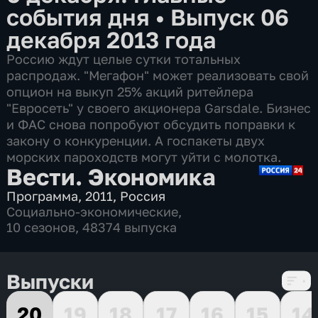
события дня
•
Выпуск 06
декабря 2013 года
Россию ждут целые сутки тотальных
распродаж. "Мегафон" может реализовать свой
опцион на выкуп 25% акций ритейлера
"Евросеть" у своего акционера Garsdale. Бизнес
и ФАС снова попробуют обсудить поправки к
закону о конкуренции. А госпакеты двух
морских пароходств могут уйти с молотка.
Вести. Экономика
Программа
,
2011
,
Россия
Социально-экономические
,
10 сезонов, 48374 выпуска
Выпуски
20
19
18
17
16
15
14