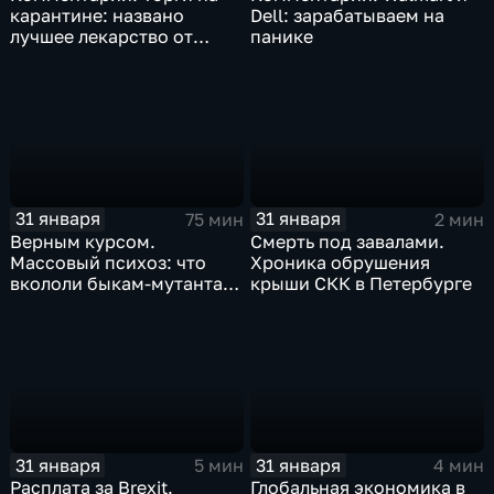
карантине: названо
Dell: зарабатываем на
лучшее лекарство от
панике
коррекции
31 января
31 января
75 мин
2 мин
Верным курсом.
Смерть под завалами.
Массовый психоз: что
Хроника обрушения
вкололи быкам-мутантам,
крыши СКК в Петербурге
когда рухнет доллар и
почему месть Китая
станет страшнее вируса
31 января
31 января
5 мин
4 мин
Расплата за Brexit.
Глобальная экономика в