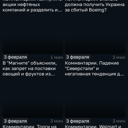
акции нефтяных
должна получить Украина
компаний и разделить их
за сбитый Boeing?
доход
3 февраля
3 февраля
1 мин
3 мин
В "Магните" объяснили,
Комментарии. Падение
как запрет на поставки
"Северстали" и
овощей и фруктов из
негативная тенденция для
Китая отразится на ценах
бизнеса Apple
3 февраля
3 февраля
3 мин
3 мин
Комментарии. Торги на
Комментарии. Walmart и