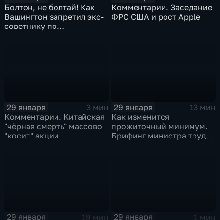
Болтон, не болтай! Как
Комментарии. Заседание
Вашингтон запретил экс-
ФРС США и рост Apple
советнику по
безопасности делиться
воспоминаниями
29 января
29 января
3 мин
13 мин
Комментарии. Китайская
Как изменится
"чёрная смерть" массово
прожиточный минимум.
"косит" акции
Брифинг министра труда
и соцзащиты Антона
Котякова
29 января
29 января
19 мин
1 мин