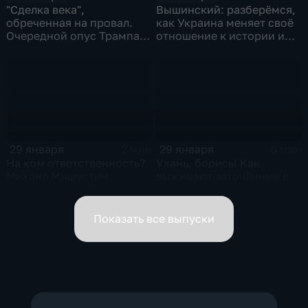
"Сделка века",
Вышинский: разберёмся,
обреченная на провал.
как Украина меняет своё
Очередной опус Трампа.
отношение к истории и
Жанр: политическая
почему
фантастика
29 января
29 января
2 мин
6 мин
На ком ответственность?
Ухань, борись! Как
Михаил Мишустин
выживают заточённые в
распределил обязанности
вирусном Китае?
вице-премьеров
Показать все выпуски