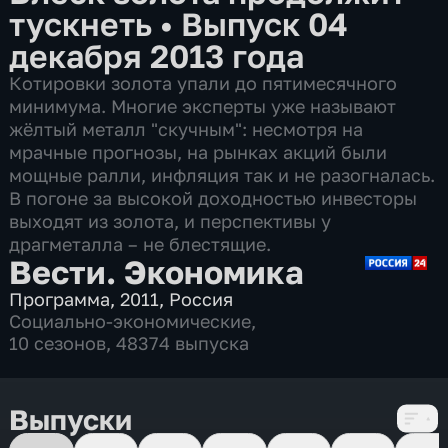
тускнеть
•
Выпуск 04
декабря 2013 года
Котировки золота упали до пятимесячного
минимума. Многие эксперты уже называют
жёлтый металл "скучным": несмотря на
мрачные прогнозы, на рынках акций были
мощные ралли, инфляция так и не разогналась.
В погоне за высокой доходностью инвесторы
выходят из золота, и перспективы у
драгметалла – не блестящие.
Вести. Экономика
Программа
,
2011
,
Россия
Социально-экономические
,
10 сезонов, 48374 выпуска
Выпуски