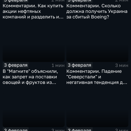
Комментарии. Как купить
Комментарии. Сколько
акции нефтяных
должна получить Украина
компаний и разделить их
за сбитый Boeing?
доход
3 февраля
3 февраля
1 мин
3 мин
В "Магните" объяснили,
Комментарии. Падение
как запрет на поставки
"Северстали" и
овощей и фруктов из
негативная тенденция для
Китая отразится на ценах
бизнеса Apple
3 февраля
3 февраля
3 мин
3 мин