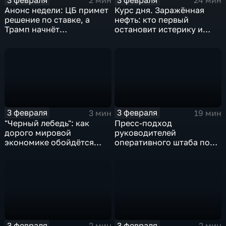
2 мин
24 мин
Анонс недели: ЦБ примет
Курс дня. Заражённая
решение по ставке, а
нефть: кто первый
Трамп начнёт
остановит истерику и
предвыборную гонку
почему ОПЕК лучше не
вмешиваться
3 февраля
3 февраля
3 мин
19 мин
"Черный лебедь": как
Пресс-подход
дорого мировой
руководителей
экономике обойдётся
оперативного штаба по
изоляция Поднебесной
борьбе с коронавирусом
3 февраля
3 февраля
2 мин
2 мин