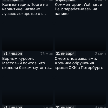
Комментарии. Торги на
Комментарии. Walmart и
карантине: названо
Dell: зарабатываем на
лучшее лекарство от
панике
коррекции
31 января
31 января
75 мин
2 мин
Верным курсом.
Смерть под завалами.
Массовый психоз: что
Хроника обрушения
вкололи быкам-мутантам,
крыши СКК в Петербурге
когда рухнет доллар и
почему месть Китая
станет страшнее вируса
31 января
31 января
5 мин
4 мин