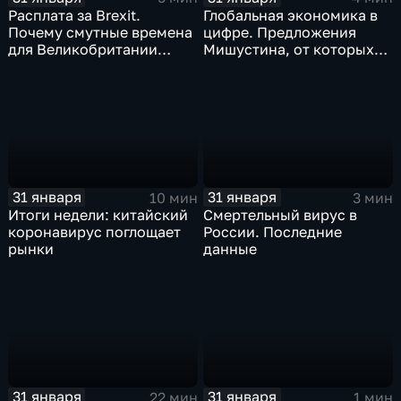
Расплата за Brexit.
Глобальная экономика в
Почему смутные времена
цифре. Предложения
для Великобритании
Мишустина, от которых
только начинаются
ЕАЭС не сможет
отказаться
31 января
31 января
10 мин
3 мин
Итоги недели: китайский
Смертельный вирус в
коронавирус поглощает
России. Последние
рынки
данные
31 января
31 января
22 мин
1 мин