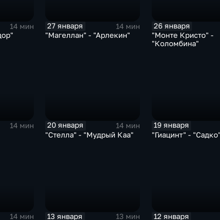
27 января
26 января
14 мин
14 мин
дор"
"Магеллан" - "Арлекин"
"Монте Кристо" -
"Коломбина"
20 января
19 января
14 мин
14 мин
"Стелла" - "Мудрый Каа"
"Гиацинт" - "Садко
13 января
12 января
14 мин
13 мин