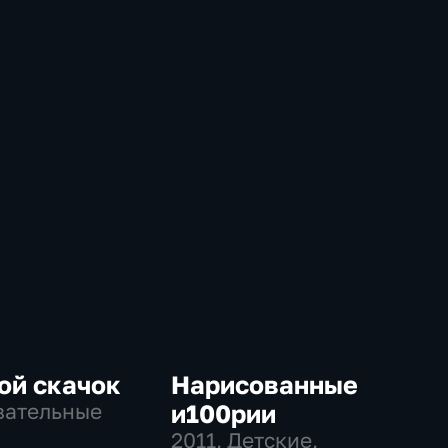
ой скачок
Нарисованные
вательные
и100рии
2011
, Детские,