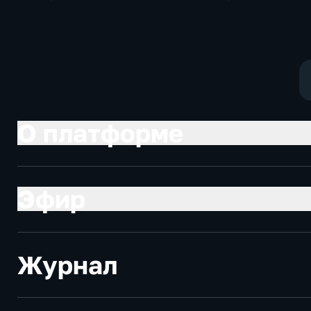
развлекательные
О платформе
Эфир
Журнал