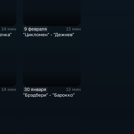
9 февраля
14 мин
13 мин
очка"
"Цикломен" - "Дежнев"
30 января
14 мин
13 мин
"Брэдбери" - "Барокко"