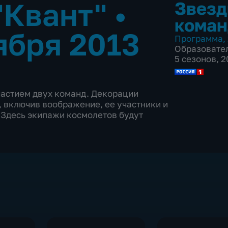
 "Квант"
•
Звезд
коман
ября 2013
Программа
,
Образовате
5 сезонов, 
частием двух команд. Декорации
 включив воображение, ее участники и
 Здесь экипажи космолетов будут