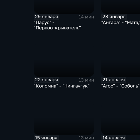
29 января
28 января
14 мин
"Парус" -
"Ангара" - "Мата
"Первооткрыватель"
22 января
21 января
13 мин
"Коломна" - "Чингачгук"
"Атос" - "Соболь"
15 января
14 января
13 мин