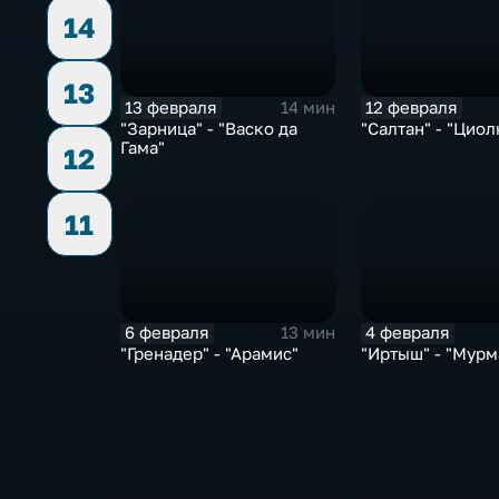
14
13
13 февраля
12 февраля
14 мин
"Зарница" - "Васко да
"Салтан" - "Цио
Гама"
12
11
6 февраля
4 февраля
13 мин
"Гренадер" - "Арамис"
"Иртыш" - "Мурм