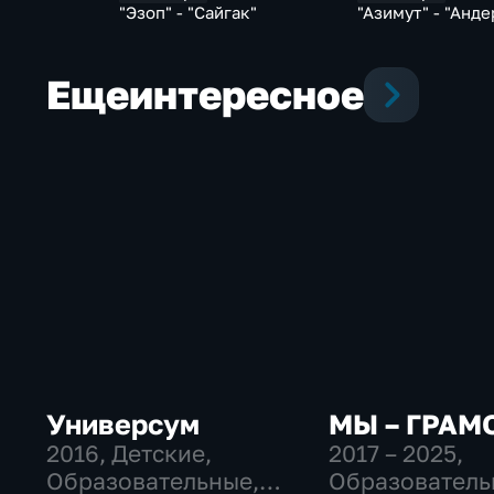
"Эзоп" - "Сайгак"
"Азимут" - "Анде
Еще
интересное
Универсум
МЫ – ГРАМ
2016
, Детские,
2017 – 2025
,
Образовательные,
Образователь