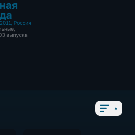
ная
да
2011
,
Россия
льные
,
203 выпуска