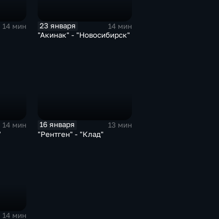
23 января
14 мин
14 мин
"Акинак" - "Новосибирск"
16 января
14 мин
13 мин
"
"Рентген" - "Клад"
14 мин