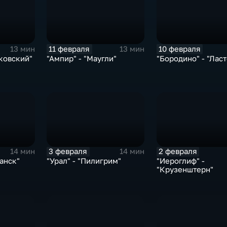
11 февраля
10 февраля
13 мин
13 мин
лковский"
"Ампир" - "Маугли"
"Бородино" - "Ласт
3 февраля
2 февраля
14 мин
14 мин
анск"
"Урал" - "Пилигрим"
"Иероглиф" -
"Крузенштерн"