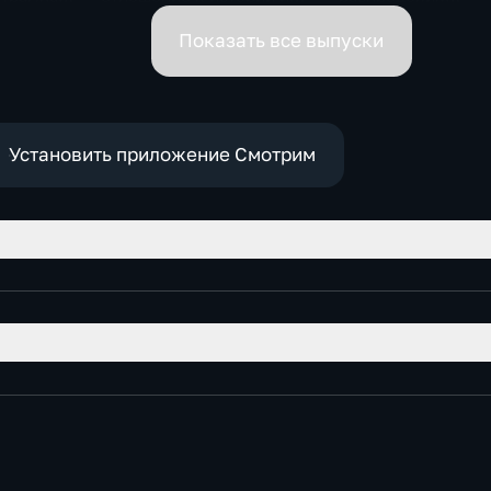
ская
почему
обязанности вице-
премьеров
Показать все выпуски
Установить приложение Смотрим