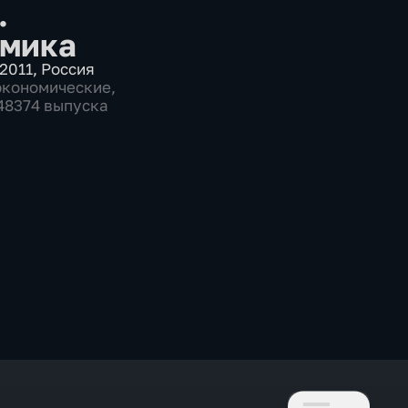
.
мика
2011
,
Россия
экономические
,
 48374 выпуска