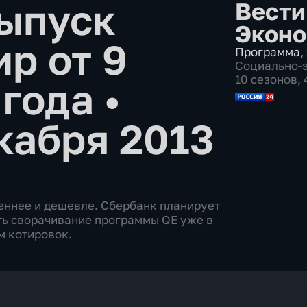
ыпуск
Вести
Эконо
р от 9
Программа
,
Социально-
10 сезонов,
 года
•
кабря 2013
веннее и дешевле. Сбербанк планирует
ть сворачивание программы QE уже в
м котировок.