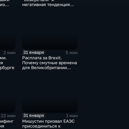
 из
негативная тенденция
а ценах
для бизнеса Apple
31 января
2 мин
5 мин
ми.
Расплата за Brexit.
ия
Почему смутные времена
рбурге
для Великобритании
только начинаются
31 января
22 мин
1 мин
рифинг
Мишустин призвал ЕАЭС
ия
присоединиться к