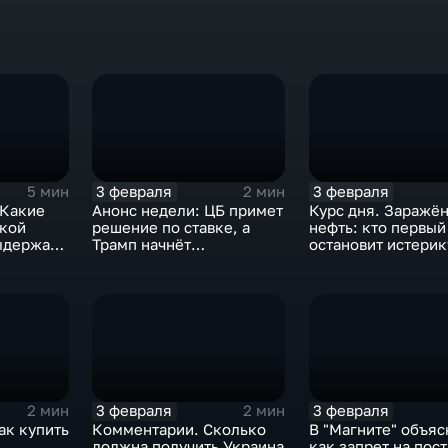
3 февраля
3 февраля
5 мин
2 мин
 Какие
Анонс недели: ЦБ примет
Курс дня. Заражё
ской
решение по ставке, а
нефть: кто первый
ыдержат
Трамп начнёт
остановит истерик
предвыборную гонку
почему ОПЕК лучш
вмешиваться
3 февраля
3 февраля
2 мин
2 мин
ак купить
Комментарии. Сколько
В "Магните" объяс
должна получить Украина
как запрет на пос