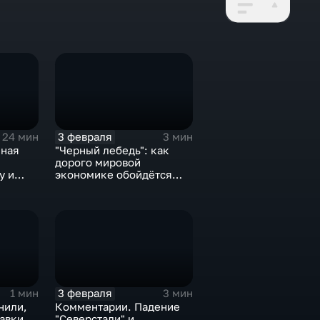
3 февраля
24 мин
3 мин
нная
"Черный лебедь": как
дорого мировой
у и
экономике обойдётся
е не
изоляция Поднебесной
3 февраля
1 мин
3 мин
нили,
Комментарии. Падение
тавки
"Северстали" и