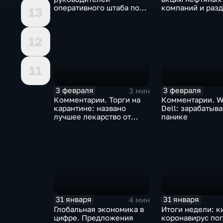
оперативного штаба по
компаний и разд
13
борьбе с коронавирусом
доход
12
11
3 февраля
3 февраля
3 мин
Комментарии. Торги на
Комментарии. W
карантине: названо
Dell: зарабатыв
лучшее лекарство от
панике
коррекции
31 января
31 января
4 мин
Глобальная экономика в
Итоги недели: к
цифре. Предложения
коронавирус по