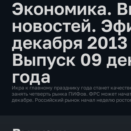
Экономика. В
новостей. Эфи
декабря 2013
Выпуск 09 де
года
Икра к главному празднику года станет качест
занять четверть рынка ПИФов. ФРС может нача
декабре. Российский рынок начал неделю росто