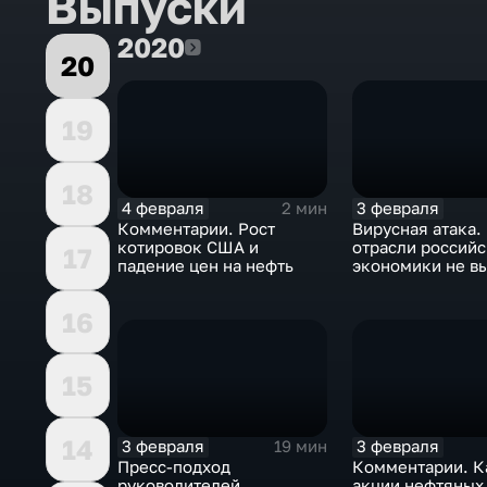
Выпуски
2020
2020
20
19
18
4 февраля
3 февраля
2 мин
Комментарии. Рост
Вирусная атака.
котировок США и
отрасли россий
17
падение цен на нефть
экономики не в
удар
16
15
14
3 февраля
3 февраля
19 мин
Пресс-подход
Комментарии. К
руководителей
акции нефтяных