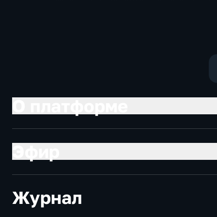
и соцзащиты Антона
Жанр: политиче
Котякова
фантастика
О платформе
Эфир
Журнал