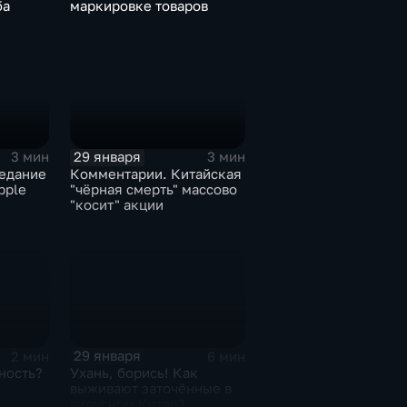
ба
маркировке товаров
29 января
3 мин
3 мин
едание
Комментарии. Китайская
pple
"чёрная смерть" массово
"косит" акции
29 января
2 мин
6 мин
ность?
Ухань, борись! Как
выживают заточённые в
вирусном Китае?