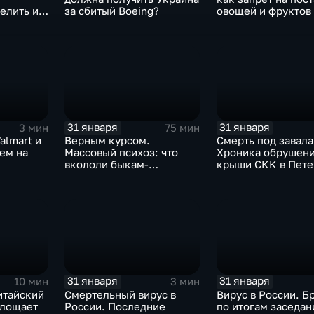
елить их
за сбитый Boeing?
овощей и фруктов
Китая отразится н
31 января
31 января
3 мин
75 мин
almart и
Верным курсом.
Смерть под завала
аем на
Массовый психоз: что
Хроника обрушен
вкололи быкам-
крыши СКК в Пете
мутантам, когда рухнет
доллар и почему месть
Китая станет страшнее
вируса
31 января
31 января
10 мин
3 мин
итайский
Смертельный вирус в
Вирус в России. Б
глощает
России. Последние
по итогам заседан