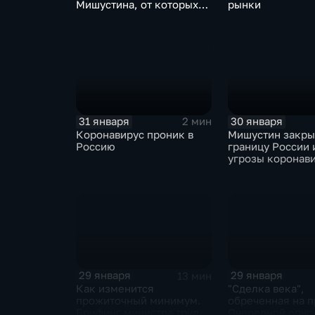
Мишустина, от которых
рынки
ЕАЭС не сможет
отказаться
31 января
30 января
2 мин
Коронавирус проник в
Мишустин закр
Россию
границу России 
угрозы коронав
29 января
29 января
13 мин
Как изменится
"Сделка века",
прожиточный минимум.
обреченная на п
Брифинг министра труда
Очередной опус