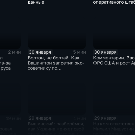
данные
оперативного шта
30 января
30 января
2 мин
5 мин
ыл
Болтон, не болтай! Как
Комментарии. Зас
из-за
Вашингтон запретил экс-
ФРС США и рост A
ируса
советнику по
безопасности делиться
воспоминаниями
29 января
29 января
19 мин
1 мин
Вышинский: разберёмся,
На ком ответствен
ровал.
как Украина меняет своё
Михаил Мишустин
 Трампа.
отношение к истории и
распределил