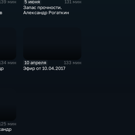
5 июня
139 мин
131 мин
Запас прочности.
в
Александр Рогаткин
10 апреля
134 мин
133 мин
др
Эфир от 10.04.2017
125 мин
сандр