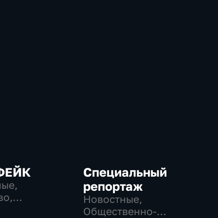
ФЕЙК
Специальный
ые,
репортаж
во,
Новостные,
венно-
Общественно-