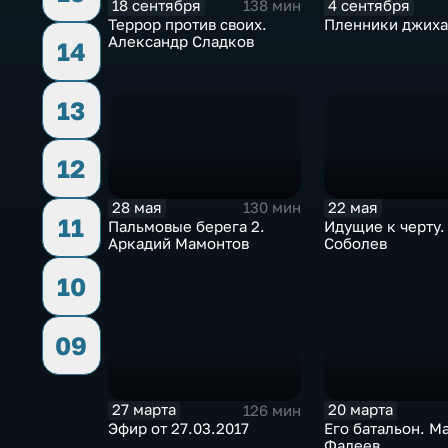
18 сентября
4 сентября
138 мин
Террор против своих.
Пленники джиха
Александр Сладков
14
13
12
28 мая
22 мая
130 мин
11
Пальмовые берега 2.
Идущие к черту.
Аркадий Мамонтов
Соболев
10
09
27 марта
20 марта
126 мин
Эфир от 27.03.2017
Его батальон. М
Фадеев