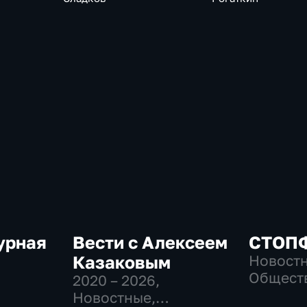
урная
Вести с Алексеем
СТОП
Казаковым
Новостн
Общест
2020 – 2026
,
общест
Новостные,