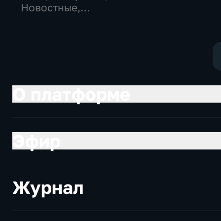
Новостные,
общественно-
политические
О платформе
Эфир
Журнал