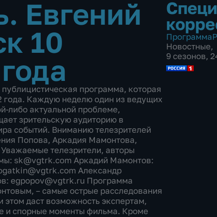
ь. Евгений
Спец
корре
к 10
Программа
Р
Новостные
,
9 сезонов, 
 года
 публицистическая программа, которая
2 года. Каждую неделю один из ведущих
й-либо актуальной проблеме,
ает зрительскую аудиторию в
ира событий. Вниманию телезрителей
ения Попова, Аркадия Мамонтова,
 Уважаемые телезрители, авторы
мы: sk@vgtrk.com Аркадий Мамонтов:
ogatkin@vgtrk.com Александр
ов: egpopov@vgtrk.ru Программа
нтовым, – самые острые расследования
и этом даст возможность экспертам,
е и спорные моменты фильма. Кроме