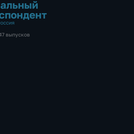
иальный
спондент
оссия
247 выпусков