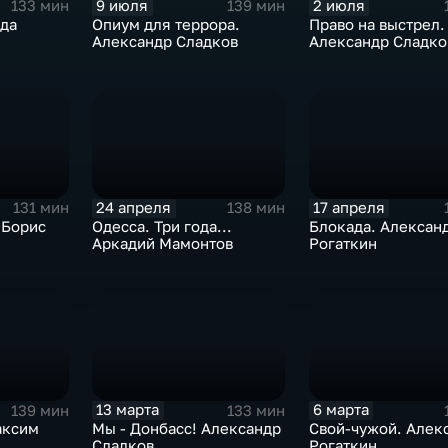
9 июля
2 июля
133 мин
139 мин
да
Опиум для террора.
Право на выстрел.
Александр Сладков
Александр Сладко
24 апреля
17 апреля
131 мин
138 мин
 Борис
Одесса. Три года...
Блокада. Алексан
Аркадий Мамонтов
Рогаткин
13 марта
6 марта
139 мин
133 мин
аксим
Мы - Донбасс! Александр
Свой-чужой. Алек
Сладков
Рогаткин