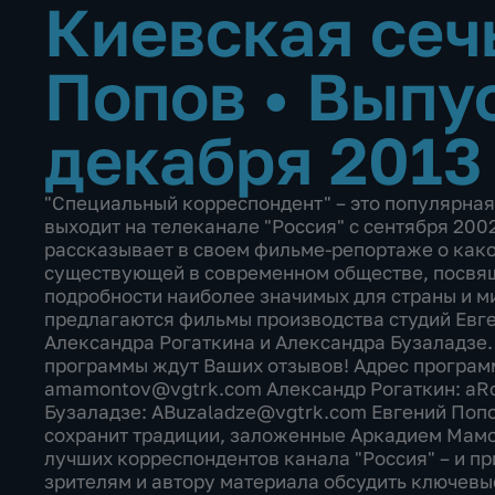
Киевская сеч
Попов
•
Выпус
декабря 2013
"Специальный корреспондент" – это популярная
выходит на телеканале "Россия" с сентября 200
рассказывает в своем фильме-репортаже о како
существующей в современном обществе, посвящ
подробности наиболее значимых для страны и м
предлагаются фильмы производства студий Евг
Александра Рогаткина и Александра Бузаладзе.
программы ждут Ваших отзывов! Адрес програм
amamontov@vgtrk.com Александр Рогаткин: aR
Бузаладзе: ABuzaladze@vgtrk.com Евгений Поп
сохранит традиции, заложенные Аркадием Мамо
лучших корреспондентов канала "Россия" – и пр
зрителям и автору материала обсудить ключевы