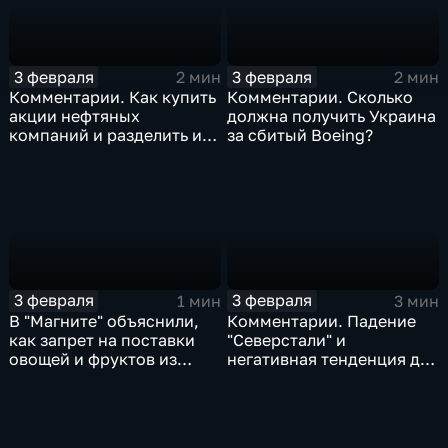
3 февраля
3 февраля
2 мин
2 мин
Комментарии. Как купить
Комментарии. Сколько
акции нефтяных
должна получить Украина
компаний и разделить их
за сбитый Boeing?
доход
3 февраля
3 февраля
1 мин
3 мин
В "Магните" объяснили,
Комментарии. Падение
как запрет на поставки
"Северстали" и
овощей и фруктов из
негативная тенденция для
Китая отразится на ценах
бизнеса Apple