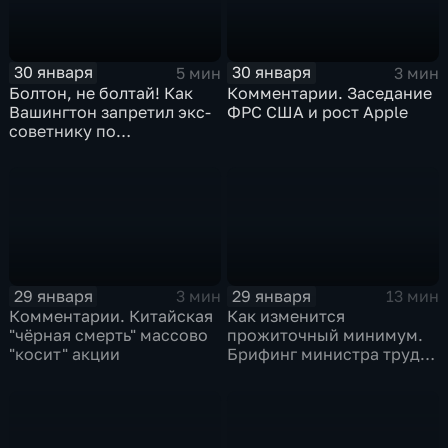
30 января
30 января
5 мин
3 мин
Болтон, не болтай! Как
Комментарии. Заседание
Вашингтон запретил экс-
ФРС США и рост Apple
советнику по
безопасности делиться
воспоминаниями
29 января
29 января
3 мин
13 мин
Комментарии. Китайская
Как изменится
"чёрная смерть" массово
прожиточный минимум.
"косит" акции
Брифинг министра труда
и соцзащиты Антона
Котякова