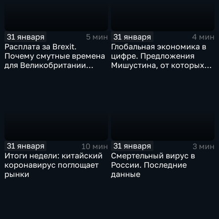
31 января
31 января
5 мин
4 мин
Расплата за Brexit.
Глобальная экономика в
Почему смутные времена
цифре. Предложения
для Великобритании
Мишустина, от которых
только начинаются
ЕАЭС не сможет
отказаться
31 января
31 января
10 мин
3 мин
Итоги недели: китайский
Смертельный вирус в
коронавирус поглощает
России. Последние
рынки
данные