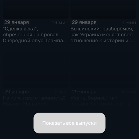
29 января
29 января
19 мин
1 мин
"Сделка века",
Вышинский: разберёмся,
обреченная на провал.
как Украина меняет своё
Очередной опус Трампа.
отношение к истории и
Жанр: политическая
почему
фантастика
29 января
29 января
2 мин
6 мин
На ком ответственность?
Ухань, борись! Как
Михаил Мишустин
выживают заточённые в
распределил обязанности
вирусном Китае?
вице-премьеров
Показать все выпуски