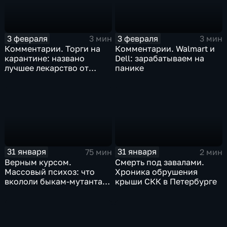
3 февраля
3 февраля
3 мин
3 мин
Комментарии. Торги на
Комментарии. Walmart и
карантине: названо
Dell: зарабатываем на
лучшее лекарство от
панике
коррекции
31 января
31 января
75 мин
2 мин
Верным курсом.
Смерть под завалами.
Массовый психоз: что
Хроника обрушения
вкололи быкам-мутантам,
крыши СКК в Петербурге
когда рухнет доллар и
почему месть Китая
станет страшнее вируса