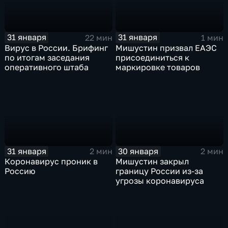
31 января
31 января
22 мин
1 мин
Вирус в России. Брифинг
Мишустин призвал ЕАЭС
по итогам заседания
присоединиться к
оперативного штаба
маркировке товаров
31 января
30 января
2 мин
2 мин
Коронавирус проник в
Мишустин закрыл
Россию
границу России из-за
угрозы коронавируса