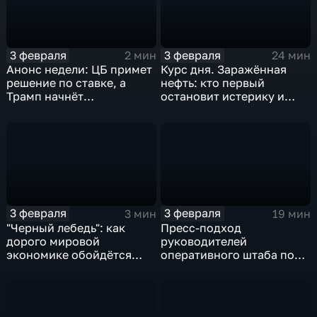
3 февраля
3 февраля
2 мин
24 мин
Анонс недели: ЦБ примет
Курс дня. Заражённая
решение по ставке, а
нефть: кто первый
Трамп начнёт
остановит истерику и
предвыборную гонку
почему ОПЕК лучше не
вмешиваться
3 февраля
3 февраля
3 мин
19 мин
"Черный лебедь": как
Пресс-подход
дорого мировой
руководителей
экономике обойдётся
оперативного штаба по
изоляция Поднебесной
борьбе с коронавирусом