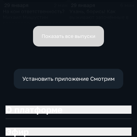
29 января
29 января
2 мин
6 мин
На ком ответственность?
Ухань, борись! Как
Михаил Мишустин
выживают заточённые в
распределил обязанности
вирусном Китае?
вице-премьеров
Показать все выпуски
Установить приложение Смотрим
О платформе
Эфир