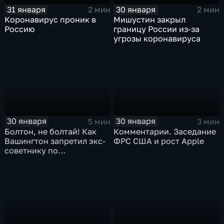
31 января
30 января
2 мин
2 мин
Коронавирус проник в
Мишустин закрыл
Россию
границу России из-за
угрозы коронавируса
30 января
30 января
5 мин
3 мин
Болтон, не болтай! Как
Комментарии. Заседание
Вашингтон запретил экс-
ФРС США и рост Apple
советнику по
безопасности делиться
воспоминаниями