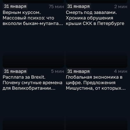
31 января
31 января
75 мин
2 мин
Верным курсом.
Смерть под завалами.
Массовый психоз: что
Хроника обрушения
вкололи быкам-мутантам,
крыши СКК в Петербурге
когда рухнет доллар и
почему месть Китая
станет страшнее вируса
31 января
31 января
5 мин
4 мин
Расплата за Brexit.
Глобальная экономика в
Почему смутные времена
цифре. Предложения
для Великобритании
Мишустина, от которых
только начинаются
ЕАЭС не сможет
отказаться