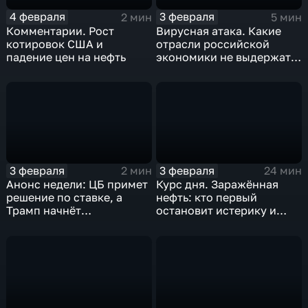
4 февраля
3 февраля
2 мин
5 мин
Комментарии. Рост
Вирусная атака. Какие
котировок США и
отрасли российской
падение цен на нефть
экономики не выдержат
удар
3 февраля
3 февраля
2 мин
24 мин
Анонс недели: ЦБ примет
Курс дня. Заражённая
решение по ставке, а
нефть: кто первый
Трамп начнёт
остановит истерику и
предвыборную гонку
почему ОПЕК лучше не
вмешиваться