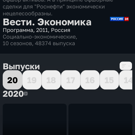
сделки для "Роснефти" экономически
нецелесообразны.
Вести. Экономика
Программа
,
2011
,
Россия
Социально-экономические
,
10 сезонов, 48374 выпуска
Выпуски
20
19
18
17
16
15
14
2020
2020