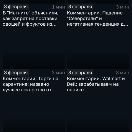
3 февраля
3 февраля
1 мин
3 мин
В "Магните" объяснили,
Комментарии. Падение
как запрет на поставки
"Северстали" и
овощей и фруктов из
негативная тенденция для
Китая отразится на ценах
бизнеса Apple
3 февраля
3 февраля
3 мин
3 мин
Комментарии. Торги на
Комментарии. Walmart и
карантине: названо
Dell: зарабатываем на
лучшее лекарство от
панике
коррекции