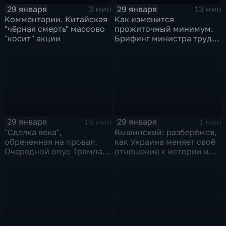
29 января
29 января
3 мин
13 мин
Комментарии. Китайская
Как изменится
"чёрная смерть" массово
прожиточный минимум.
"косит" акции
Брифинг министра труда
и соцзащиты Антона
Котякова
29 января
29 января
19 мин
1 мин
"Сделка века",
Вышинский: разберёмся,
обреченная на провал.
как Украина меняет своё
Очередной опус Трампа.
отношение к истории и
Жанр: политическая
почему
фантастика