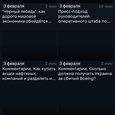
3 февраля
3 февраля
3 мин
19 мин
"Черный лебедь": как
Пресс-подход
дорого мировой
руководителей
экономике обойдётся
оперативного штаба по
изоляция Поднебесной
борьбе с коронавирусом
3 февраля
3 февраля
2 мин
2 мин
Комментарии. Как купить
Комментарии. Сколько
акции нефтяных
должна получить Украина
компаний и разделить их
за сбитый Boeing?
доход