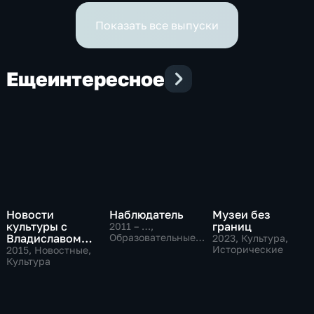
Показать все выпуски
Еще
интересное
Новости
Наблюдатель
Музеи без
культуры с
границ
2011 – …
,
Владиславом
Образовательные,
2023
, Культура,
Культура
Флярковским
Исторические
2015
, Новостные,
Культура