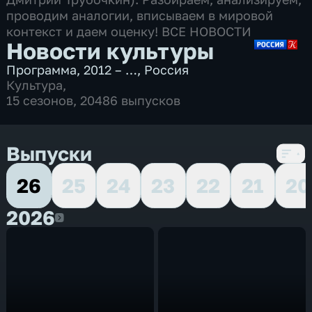
проводим аналогии, вписываем в мировой
контекст и даем оценку! ВСЕ НОВОСТИ
Новости культуры
Программа
,
2012 – …
,
Россия
Культура
,
15 сезонов, 20486 выпусков
Выпуски
26
25
24
23
22
21
20
2026
2026