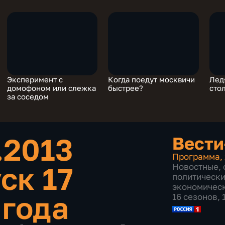
Эксперимент с
Когда поедут москвичи
Лед
домофоном или слежка
быстрее?
сто
за соседом
.2013
Вести
Программа
,
ск 17
Новостные
,
политическ
экономичес
 года
16 сезонов, 