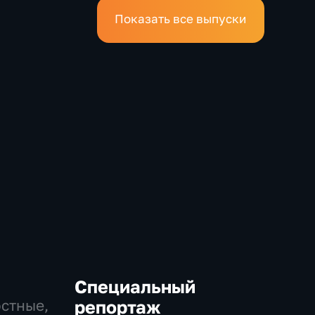
Показать все выпуски
Специальный
остные,
репортаж