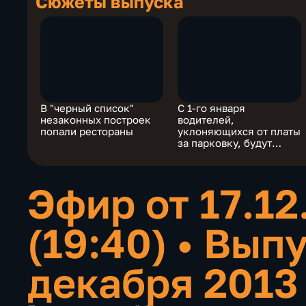
Сюжеты выпуска
В "черный список"
С 1-го января
незаконных построек
водителей,
попали рестораны
уклоняющихся от платы
за парковку, будут
штрафовать
Эфир от 17.12
(19:40)
•
Выпу
декабря 2013