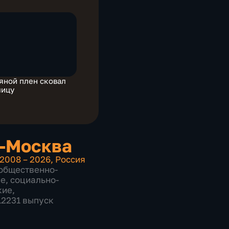
яной плен сковал
лицу
-Москва
2008 – 2026
,
Россия
общественно-
ие
,
социально-
кие
,
12231 выпуск