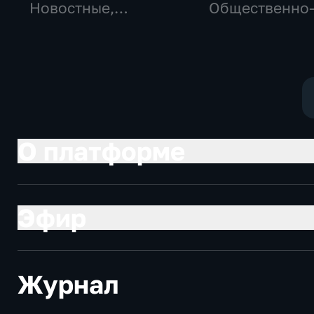
Новостные,
Общественно
Общество,
политические
общественно-
социально-
политические
экономически
О платформе
Эфир
Журнал