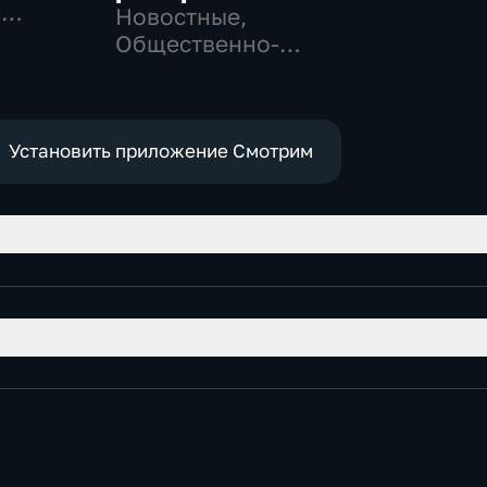
-
Новостные,
,
Общественно-
политические,
е
социально-
экономические
Установить приложение Смотрим