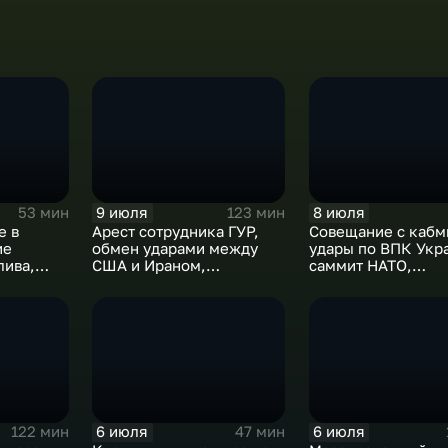
9 июля
8 июля
53 мин
123 мин
е в
Арест сотрудника ГУР,
Совещание с кабм
ие
обмен ударами между
удары по ВПК Укр
лива,
США и Ираном,
саммит НАТО,
г в
результаты
ближневосточный
международного
конфликт, слияни
сотрудничества,
циклонов
суперциклон и эффект
Фудзивары
6 июля
6 июля
122 мин
47 мин