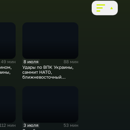
8 июля
49 мин
88 мин
ином,
Удары по ВПК Украины,
аины,
саммит НАТО,
ближневосточный
конфликт,новые драмы
е
чемпионата мира,
слияние циклонов
3 июля
112 мин
53 мин