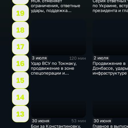
МОК отменяет
Серия ответных 
ограничения, ответные
по Украине, вст
удары, поддежка
президента и гл
19
экспорта, теракт в
саммит альянса 
Монако
теракт в Монако
18
17
3 июля
2 июля
120 мин
16
Удар ВСУ по Токмаку,
Продвижение в
продвижение в зоне
Донбассе, удары
спецоперации и
инфраструктуре
прощание с Али Хаменеи
юбилей Калинин
15
в Иране
области, перего
Армении, рекор
Бельгии на ЧМ и
14
Москве.
13
30 июня
30 июня
53 мин
Бои за Константиновку,
Главное в выпус