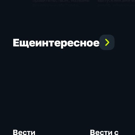
правительством, названы
выпускниками в
виновники обстрела
вузов, ограниче
детей, похороны юного
топливо в Крыму
героя в Ингушетии
Кабмина по защ
населения
Еще
интересное
Вести
Вести с