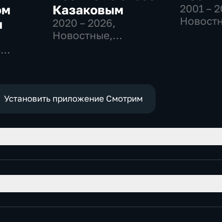
ом
Казаковым
2001 – 
Новостн
м
2020 – 2026
,
Общест
Новостные,
политич
Общественно-
-
политические
Установить приложение Смотрим