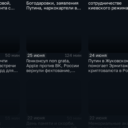
овой,
Богодаровки, заявления
сотрудничестве
нта с
Путина, наркокартели в
киевского режима
области и
Киеве, ядерный вопрос
мексиканскими
ракт в
Финляндии, возвращение
наркокартелями.
пленных, шторм в
Париже и плей-офф ЧМ
25 июня
24 июня
50 мин
124 мин
очти
Генконсул non grata,
Путин в Жуковско
встречи
Apple против ВК, России
помогает Эрмитаж
рд для
вернули фехтование,
криптовалюта в Ро
Дитер Болен влип
ПМЮФ открылся в
22 июня
22 июня
55 мин
50 мин
с
День памяти и скорби,
Мемориальные ак