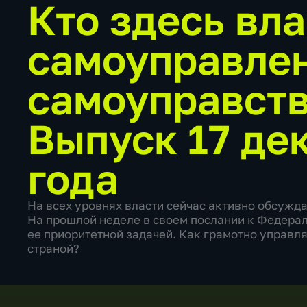
Кто здесь вла
самоуправле
самоуправст
Выпуск 17 де
года
На всех уровнях власти сейчас активно обсужд
На прошлой неделе в своем послании к Федера
ее приоритетной задачей. Как грамотно управля
страной?