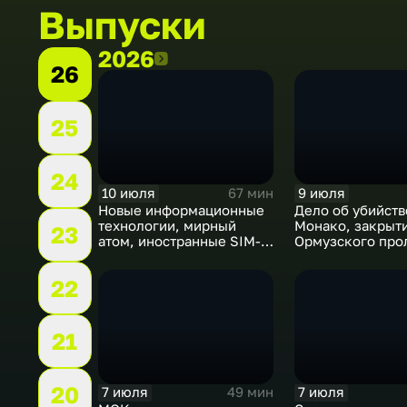
Выпуски
2026
2026
26
25
24
10 июля
9 июля
67 мин
Новые информационные
Дело об убийств
технологии, мирный
Монако, закрыт
23
атом, иностранные SIM-
Ормузского про
карты и обход
рост продаж кни
блокировок
России
22
21
20
7 июля
7 июля
49 мин