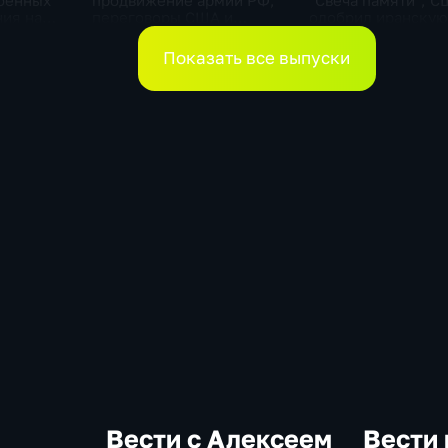
оенных
продвижение армии РФ,
"Свеча памяти", 
ния на
переговоры США и
одобрил иранскую
, планы
Ирана, Стармер в
Отставка Стармер
ите
отставке и акулы во
Показать все выпуски
Владивостоке
Вести с Алексеем
Вести