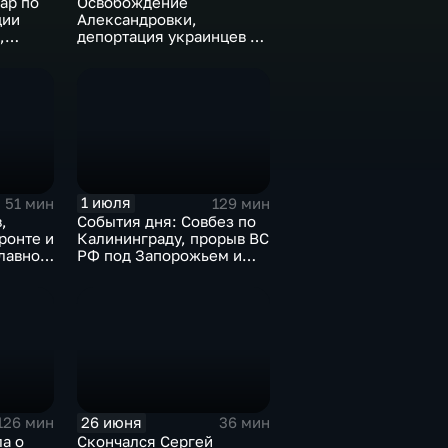
ар по
Освобождение
ции
Александровки,
,
депортация украинцев из
в
Германии и масштабные
тивы,
проекты ВТБ на Чукотке
онате
1 июля
51 мин
129 мин
,
События дня: Совбез по
ронте и
Калининграду, прорыв ВС
лавное
РФ под Запорожьем и
исторический рекорд
Мбаппе
26 июня
126 мин
36 мин
а о
Скончался Сергей