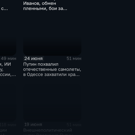
Иванов, обмен
 с
пленными, бои за
Константиновку
24 июня
49 мин
51 мин
м, ИИ
Путин похвалил
у,
отечественные самолеты,
ссии,
в Одессе захватили храм,
 СПб
Гданьск без Зеленского
19 июня
118 мин
51 мин
ции
Внешнеполитический