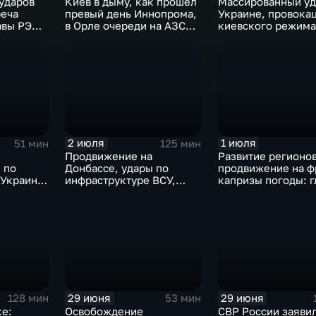
ударов
Киев в дыму, как прошел
Массированный уд
реча
превый день Иннопрома,
Украине, провока
авы РЭЦ,
в Орле очереди на АЗС
киевского режима
в Анкаре,
стали меньше, биохакер
развитие регионо
Брайан Джонсон
тульские перспек
рассказал о редкой
скандал на чемпи
болезни
мира
2 июля
1 июля
51 мин
125 мин
Продвижение на
Развитие регионов
 по
Донбассе, удары по
продвижение на ф
 Украины,
инфраструктуре ВСУ,
капризы погоды: г
градской
юбилей Калининградской
к этому часу
воры в
области, визит фон дер
д
Ляйен в Армению,
 ливни в
рекорд Бельгии на ЧМ и
скорые ливни в Москве.
29 июня
29 июня
128 мин
53 мин
ке:
Освобождение
СВР России заявил