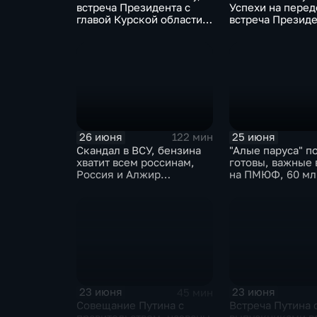
встреча Президента с
Успехи на перед
главой Курской области и
встреча Президе
ликвидация олигарха в
главой Курской 
Монако
исторический те
Монако
26 июня
25 июня
122 мин
Скандал в ВСУ, бензина
"Алые паруса" п
хватит всем россинам,
готовы, важные 
Россия и Алжир
на ПМЮФ, 60 мл
наращивают торговый
аграриев
оборот
23 июня
23 июня
45 мин
Совещание Путина с
Встреча Путина 