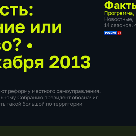
сть:
Факт
Программа
,
ние или
Новостные
,
14 сезонов,
во?
•
кабря 2013
ают реформу местного самоуправления.
льному Собранию президент обозначил
ть такой большой по территории