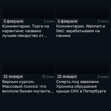
3 февраля
3 февраля
3 мин
3 мин
Комментарии. Торги на
Комментарии. Walmart и
карантине: названо
Dell: зарабатываем на
лучшее лекарство от
панике
коррекции
31 января
31 января
75 мин
2 мин
Верным курсом.
Смерть под завалами.
Массовый психоз: что
Хроника обрушения
вкололи быкам-мутантам,
крыши СКК в Петербурге
когда рухнет доллар и
почему месть Китая
станет страшнее вируса