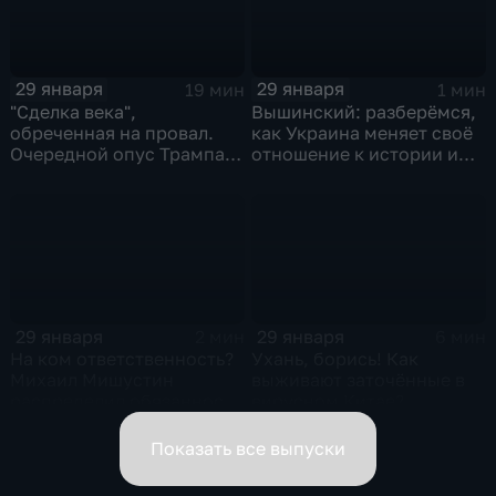
29 января
29 января
19 мин
1 мин
"Сделка века",
Вышинский: разберёмся,
обреченная на провал.
как Украина меняет своё
Очередной опус Трампа.
отношение к истории и
Жанр: политическая
почему
фантастика
29 января
29 января
2 мин
6 мин
На ком ответственность?
Ухань, борись! Как
Михаил Мишустин
выживают заточённые в
распределил обязанности
вирусном Китае?
вице-премьеров
Показать все выпуски