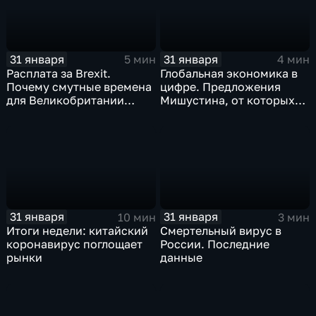
31 января
31 января
5 мин
4 мин
Расплата за Brexit.
Глобальная экономика в
Почему смутные времена
цифре. Предложения
для Великобритании
Мишустина, от которых
только начинаются
ЕАЭС не сможет
отказаться
31 января
31 января
10 мин
3 мин
Итоги недели: китайский
Смертельный вирус в
коронавирус поглощает
России. Последние
рынки
данные