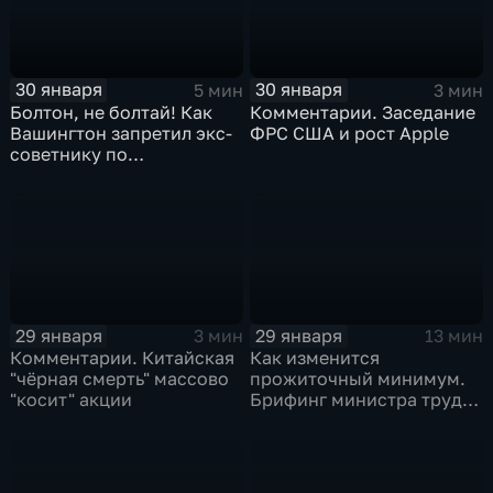
30 января
30 января
5 мин
3 мин
Болтон, не болтай! Как
Комментарии. Заседание
Вашингтон запретил экс-
ФРС США и рост Apple
советнику по
безопасности делиться
воспоминаниями
29 января
29 января
3 мин
13 мин
Комментарии. Китайская
Как изменится
"чёрная смерть" массово
прожиточный минимум.
"косит" акции
Брифинг министра труда
и соцзащиты Антона
Котякова