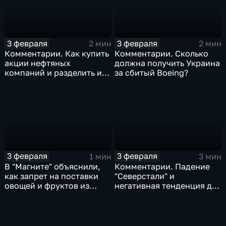
3 февраля
3 февраля
2 мин
2 мин
Комментарии. Как купить
Комментарии. Сколько
акции нефтяных
должна получить Украина
компаний и разделить их
за сбитый Boeing?
доход
3 февраля
3 февраля
1 мин
3 мин
В "Магните" объяснили,
Комментарии. Падение
как запрет на поставки
"Северстали" и
овощей и фруктов из
негативная тенденция для
Китая отразится на ценах
бизнеса Apple