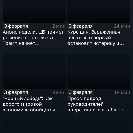
3 февраля
3 февраля
2 мин
24 мин
Анонс недели: ЦБ примет
Курс дня. Заражённая
решение по ставке, а
нефть: кто первый
Трамп начнёт
остановит истерику и
предвыборную гонку
почему ОПЕК лучше не
вмешиваться
3 февраля
3 февраля
3 мин
19 мин
"Черный лебедь": как
Пресс-подход
дорого мировой
руководителей
экономике обойдётся
оперативного штаба по
изоляция Поднебесной
борьбе с коронавирусом