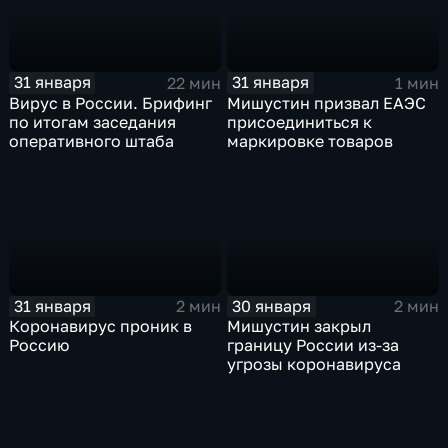
31 января
31 января
22 мин
1 мин
Вирус в России. Брифинг
Мишустин призвал ЕАЭС
по итогам заседания
присоединиться к
оперативного штаба
маркировке товаров
31 января
30 января
2 мин
2 мин
Коронавирус проник в
Мишустин закрыл
Россию
границу России из-за
угрозы коронавируса