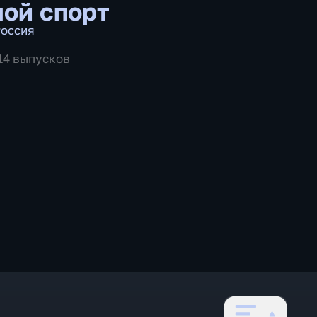
ой спорт
оссия
514 выпусков