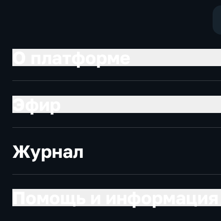
О платформе
Эфир
Журнал
Помощь и информация