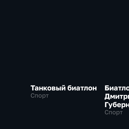
Танковый биатлон
Биатло
Спорт
Дмитр
Губер
Спорт