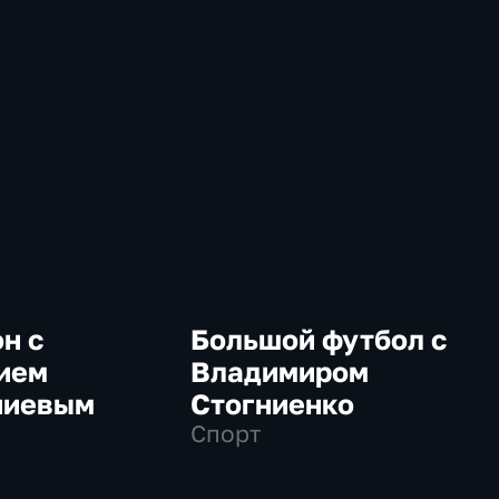
н с
Большой футбол с
ием
Владимиром
ниевым
Стогниенко
Спорт