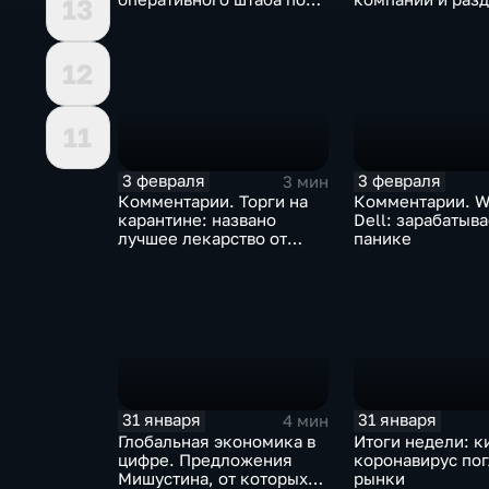
13
борьбе с коронавирусом
доход
12
11
3 февраля
3 февраля
3 мин
Комментарии. Торги на
Комментарии. W
карантине: названо
Dell: зарабатыв
лучшее лекарство от
панике
коррекции
31 января
31 января
4 мин
Глобальная экономика в
Итоги недели: к
цифре. Предложения
коронавирус по
Мишустина, от которых
рынки