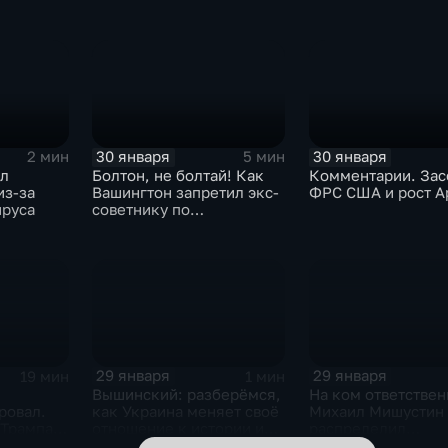
30 января
30 января
2 мин
5 мин
ыл
Болтон, не болтай! Как
Комментарии. Зас
из-за
Вашингтон запретил экс-
ФРС США и рост A
ируса
советнику по
безопасности делиться
воспоминаниями
29 января
29 января
19 мин
1 мин
Вышинский: разберёмся,
На ком ответствен
ровал.
как Украина меняет своё
Михаил Мишустин
 Трампа.
отношение к истории и
распределил
ская
почему
обязанности вице-