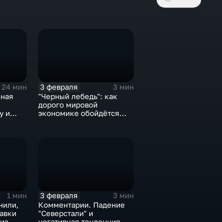
3 февраля
24 мин
3 мин
нная
"Черный лебедь": как
дорого мировой
у и
экономике обойдётся
е не
изоляция Поднебесной
3 февраля
1 мин
3 мин
нили,
Комментарии. Падение
тавки
"Северстали" и
 из
негативная тенденция