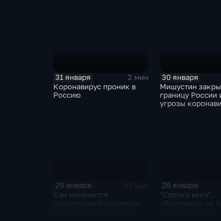
ЕАЭС не сможет
отказаться
31 января
30 января
2 мин
Коронавирус проник в
Мишустин закр
Россию
границу России 
угрозы коронав
29 января
29 января
13 мин
Как изменится
"Сделка века",
прожиточный минимум.
обреченная на п
Брифинг министра труда
Очередной опус
и соцзащиты Антона
Жанр: политиче