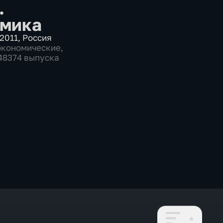
.
мика
2011
,
Россия
экономические
,
 48374 выпуска