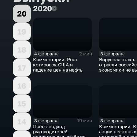
2020
2020
20
19
18
4 февраля
3 февраля
2 мин
Комментарии. Рост
Вирусная атака.
котировок США и
отрасли россий
17
падение цен на нефть
экономики не в
удар
16
15
14
3 февраля
3 февраля
19 мин
Пресс-подход
Комментарии. К
руководителей
акции нефтяных
оперативного штаба по
компаний и разд