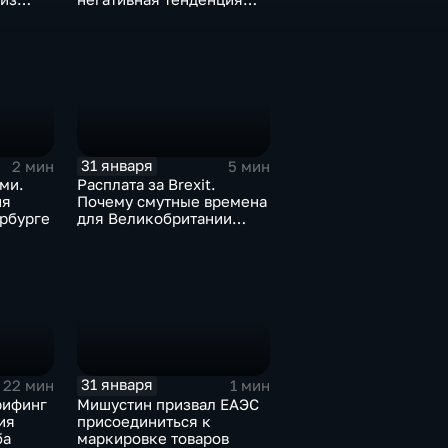
а ценах
для бизнеса Apple
31 января
2 мин
5 мин
ми.
Расплата за Brexit.
ия
Почему смутные времена
рбурге
для Великобритании
только начинаются
31 января
22 мин
1 мин
рифинг
Мишустин призвал ЕАЭС
ия
присоединиться к
ба
маркировке товаров