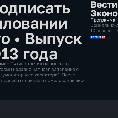
подписать
Вести
Эконо
иловании
Программа
,
Социально-
10 сезонов,
го
•
Выпуск
13 года
мир Путин ответил на вопрос о
торый недавно написал заявление о
 гуманитарного характера". После
 подписать приказ о помиловании экс-