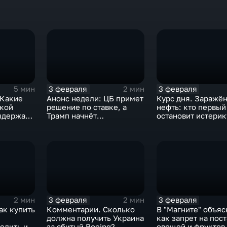
3 февраля
3 февраля
5 мин
2 мин
 Какие
Анонс недели: ЦБ примет
Курс дня. Заражё
ской
решение по ставке, а
нефть: кто первый
ыдержат
Трамп начнёт
остановит истерик
предвыборную гонку
почему ОПЕК лучш
вмешиваться
3 февраля
3 февраля
2 мин
2 мин
ак купить
Комментарии. Сколько
В "Магните" объяс
должна получить Украина
как запрет на пос
елить их
за сбитый Boeing?
овощей и фруктов