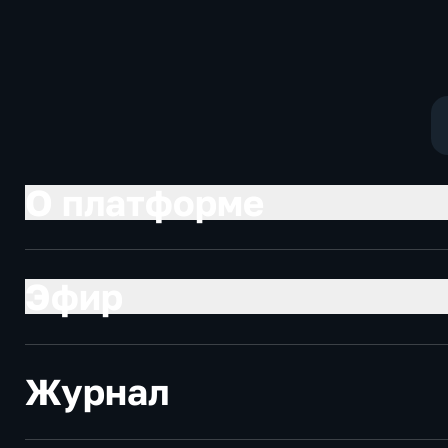
Котякова
фантастика
О платформе
Эфир
Журнал