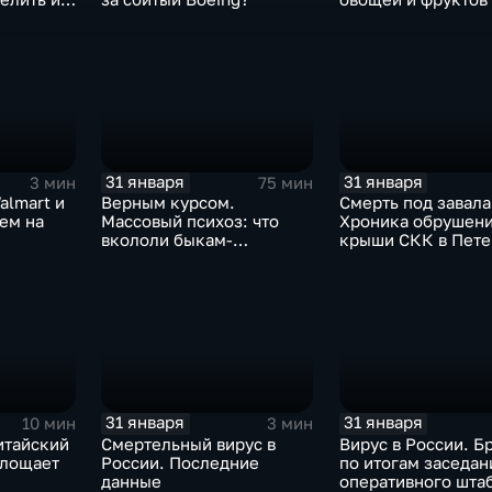
Китая отразится н
31 января
31 января
3 мин
75 мин
almart и
Верным курсом.
Смерть под завала
аем на
Массовый психоз: что
Хроника обрушен
вкололи быкам-
крыши СКК в Пете
мутантам, когда рухнет
доллар и почему месть
Китая станет страшнее
вируса
31 января
31 января
10 мин
3 мин
итайский
Смертельный вирус в
Вирус в России. Б
глощает
России. Последние
по итогам заседан
данные
оперативного шта