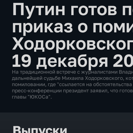
Путин готов 
приказ о пом
Ходорковско
19 декабря 20
На традиционной встрече с журналистами Влади
дальнейшей судьбе Михаила Ходорковского, ко
помиловании, где "ссылается на обстоятельства
пресс-конференции президент заявил, что готов
главы "ЮКОСа".
Выпуски