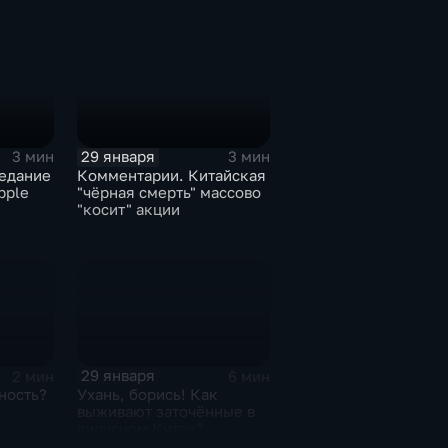
29 января
3 мин
3 мин
едание
Комментарии. Китайская
pple
"чёрная смерть" массово
"косит" акции
29 января
2 мин
6 мин
ность?
Ухань, борись! Как
выживают заточённые в
вирусном Китае?