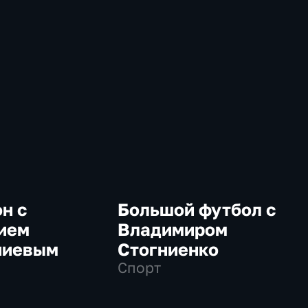
н с
Большой футбол с
ием
Владимиром
ниевым
Стогниенко
Спорт