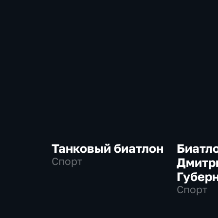
Танковый биатлон
Биатло
Спорт
Дмитр
Губер
Спорт