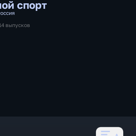
ой спорт
оссия
514 выпусков