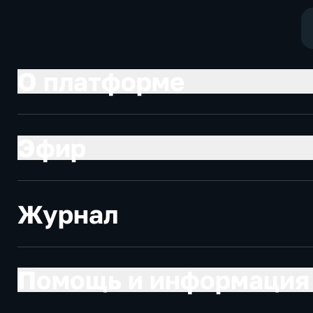
О платформе
Эфир
Журнал
Помощь и информация