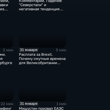
нили,
Комментарии. Падение
тавки
"Северстали" и
 из
негативная тенденция
а ценах
для бизнеса Apple
31 января
2 мин
5 мин
ми.
Расплата за Brexit.
ия
Почему смутные времена
рбурге
для Великобритании
только начинаются
31 января
22 мин
1 мин
рифинг
Мишустин призвал ЕАЭС