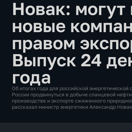
Новак: могут
новые компан
правом экспо
Выпуск 24 де
года
Об итогах года для российской энергетической о
России продвинуться в добыче сланцевой нефти 
производстве и экспорте сжиженного природног
рассказал министр энергетики Александр Новак