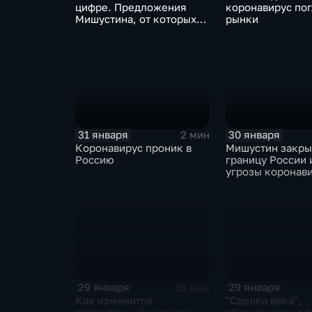
цифре. Предложения
коронавирус по
Мишустина, от которых
рынки
ЕАЭС не сможет
отказаться
31 января
30 января
2 мин
Коронавирус проник в
Мишустин закр
Россию
границу России 
угрозы коронав
29 января
29 января
13 мин
Как изменится
"Сделка века",