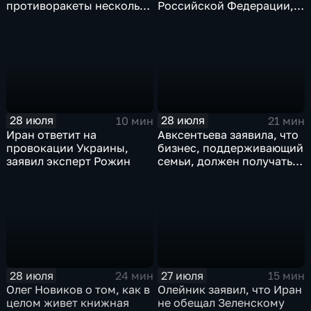
противоракеты несколько
Российской Федерации,
лет
лидера предвыборного
списка партии «Единая
Россия» С.В.Лаврова
генеральному директору
агентства ТАСС
А.О.Кондрашову
28 июля
28 июля
10 мин
21 мин
Иран ответит на
Авксентьева заявила, что
провокации Украины,
бизнес, поддерживающий
заявил эксперт Рожин
семьи, должен получать
преференции
28 июля
27 июля
24 мин
15 мин
Олег Новиков о том, как в
Олейник заявил, что Иран
целом живет книжная
не обещал Зеленскому