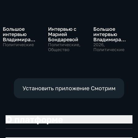
Большое
Интервью с
Большое
интервью
Марией
интервью
Владимира
Бондаревой
Владимира
Путина Сергею
Соловьева
Политические
Политические,
2026
,
Брилеву
Общество
Роджеру
Политические
Кеппелю
Установить приложение Смотрим
О платформе