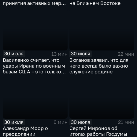
принятия активных мер
на Ближнем Востоке
против мигрантов
30 июля
30 июля
13 мин
22 мин
Василенко считает, что
Зюганов заявил, что для
удары Ирана по военным
него всегда было важно
базам США – это только
служение родине
начало
30 июля
30 июля
6 мин
21 мин
Александр Моор о
Сергей Миронов об
преодолении
итогах работы Госдумы