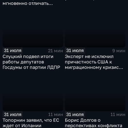
мгновенно отличать
правду от лжи
31 июля
31 июля
21 мин
9 мин
Слуцкий подвел итоги
Эксперт не исключил
работы депутатов
причастность США к
Госдумы от партии ЛДПР
миграционному кризису в
Испании
31 июля
31 июля
11 мин
11 мин
Топорнин заявил, что ЕС
Борис Долгов о
ждет от Испании
перспективах конфликта