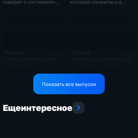
говорят о системном
которая сложилась в
политическом кризисе на
отношениях между США и
Украине
Ираном
21 июля
21 июля
20 мин
17 мин
Сенатор Чижов оценил
Минсельхоз отчитался об
перспективы
экспорте удобрений и
урегулирования
планах по обеспечению
конфликтов на Ближнем
аграриев топливом
Востоке и диалог с
Показать все выпуски
Европой
Еще
интересное