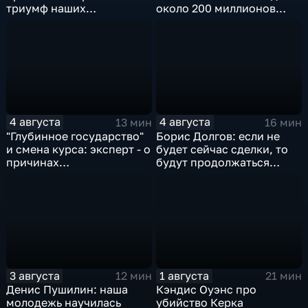
триумф наших
около 200 миллионов
спортсменок
квадратных метров
жилья.
4 августа
4 августа
13 мин
16 мин
"Глубинное государство"
Борис Долгов: если не
и смена курса: эксперт - о
будет сейчас сделки, то
причинах
будут продолжаться
антироссийской
обмены ударами, однако,
риторики оппозиции
масштабного
наступления все-таки не
будет
3 августа
1 августа
12 мин
21 мин
Денис Пушилин: наша
Кэндис Оуэнс про
молодежь научилась
убийство Керка