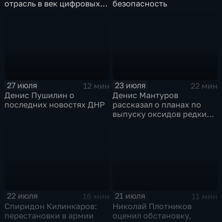
отрасль в век цифровых
безопасность
технологий
27 июля
23 июля
12 мин
22 мин
Денис Пушилин о
Денис Мантуров
последних новостях ДНР
рассказал о планах по
выпуску оксидов редких
металлов на
Соликамском магниевом
заводе к 2028 году
22 июля
21 июля
16 мин
11 мин
Спиридон Килинкаров:
Николай Плотников
перестановки в армии
оценил обстановку,