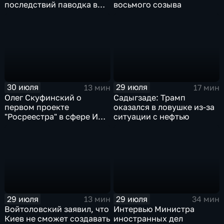
последствий паводка в
восьмого созыва
Тюменской области
30 июля
29 июля
13 мин
17 мин
Олег Скуфинский о
Садыгзаде: Трамп
первом проекте
оказался в ловушке из-за
"Росреестра" в сфере ИИ
ситуации с нефтью
электронном помощнике
"Ева"
29 июля
29 июля
13 мин
34 мин
Войтоловский заявил, что
Интервью Министра
Киев не сможет создавать
иностранных дел