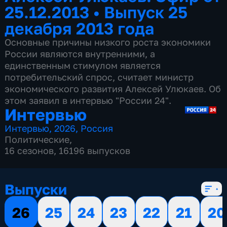
25.12.2013
•
Выпуск 25
декабря 2013 года
Основные причины низкого роста экономики
России являются внутренними, а
единственным стимулом является
потребительский спрос, считает министр
экономического развития Алексей Улюкаев. Об
этом заявил в интервью "России 24".
Интервью
Интервью
,
2026
,
Россия
Политические
,
16 сезонов, 16196 выпусков
Выпуски
26
25
24
23
22
21
20