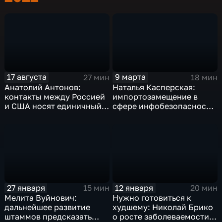
17 августа
9 марта
27 мин
18 мин
Анатолий Антонов:
Наталья Касперская:
контакты между Россией
импортозамещение в
и США носят единичный
сфере инфобезопасности
характер
в РФ почти полное
27 января
12 января
15 мин
20 мин
Мелита Вуйнович:
Нужно готовиться к
дальнейшее развитие
худшему: Николай Брико
штаммов предсказать
о росте заболеваемости