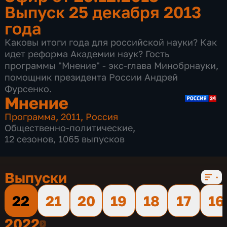
Выпуск 25 декабря 2013
года
Каковы итоги года для российской науки? Как
идет реформа Академии наук? Гость
программы "Мнение" - экс-глава Минобрнауки,
помощник президента России Андрей
Фурсенко.
Мнение
Программа
,
2011
,
Россия
Общественно-политические
,
12 сезонов, 1065 выпусков
Выпуски
22
21
20
19
18
17
16
2022
2022