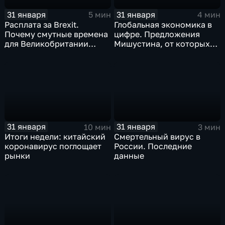
31 января
31 января
5 мин
4 мин
Расплата за Brexit.
Глобальная экономика в
Почему смутные времена
цифре. Предложения
для Великобритании
Мишустина, от которых
только начинаются
ЕАЭС не сможет
отказаться
31 января
31 января
10 мин
3 мин
Итоги недели: китайский
Смертельный вирус в
коронавирус поглощает
России. Последние
рынки
данные