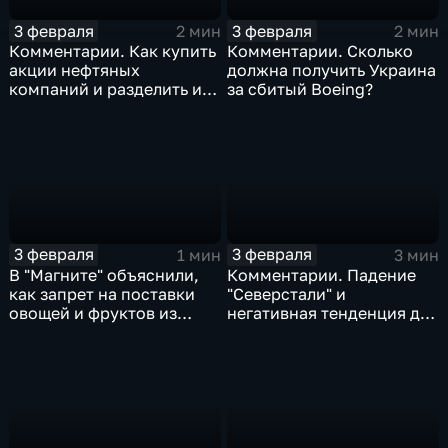
3 февраля
3 февраля
2 мин
2 мин
Комментарии. Как купить
Комментарии. Сколько
акции нефтяных
должна получить Украина
компаний и разделить их
за сбитый Boeing?
доход
3 февраля
3 февраля
1 мин
3 мин
В "Магните" объяснили,
Комментарии. Падение
как запрет на поставки
"Северстали" и
овощей и фруктов из
негативная тенденция для
Китая отразится на ценах
бизнеса Apple