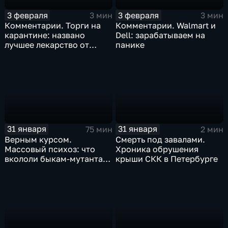
3 февраля
3 февраля
3 мин
3 мин
Комментарии. Торги на
Комментарии. Walmart и
карантине: названо
Dell: зарабатываем на
лучшее лекарство от
панике
коррекции
31 января
31 января
75 мин
2 мин
Верным курсом.
Смерть под завалами.
Массовый психоз: что
Хроника обрушения
вкололи быкам-мутантам,
крыши СКК в Петербурге
когда рухнет доллар и
почему месть Китая
станет страшнее вируса