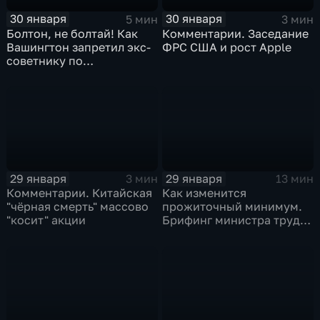
30 января
30 января
5 мин
3 мин
Болтон, не болтай! Как
Комментарии. Заседание
Вашингтон запретил экс-
ФРС США и рост Apple
советнику по
безопасности делиться
воспоминаниями
29 января
29 января
3 мин
13 мин
Комментарии. Китайская
Как изменится
"чёрная смерть" массово
прожиточный минимум.
"косит" акции
Брифинг министра труда
и соцзащиты Антона
Котякова