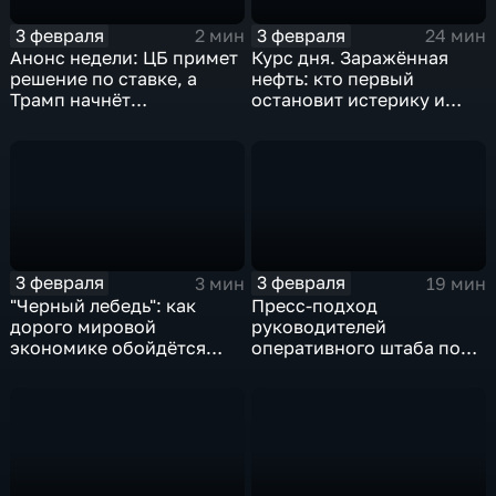
3 февраля
3 февраля
2 мин
24 мин
Анонс недели: ЦБ примет
Курс дня. Заражённая
решение по ставке, а
нефть: кто первый
Трамп начнёт
остановит истерику и
предвыборную гонку
почему ОПЕК лучше не
вмешиваться
3 февраля
3 февраля
3 мин
19 мин
"Черный лебедь": как
Пресс-подход
дорого мировой
руководителей
экономике обойдётся
оперативного штаба по
изоляция Поднебесной
борьбе с коронавирусом