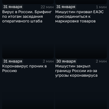
31 января
31 января
22 мин
1 мин
Вирус в России. Брифинг
Мишустин призвал ЕАЭС
по итогам заседания
присоединиться к
оперативного штаба
маркировке товаров
31 января
30 января
2 мин
2 мин
Коронавирус проник в
Мишустин закрыл
Россию
границу России из-за
угрозы коронавируса