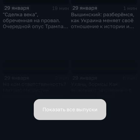
29 января
29 января
19 мин
1 мин
"Сделка века",
Вышинский: разберёмся,
обреченная на провал.
как Украина меняет своё
Очередной опус Трампа.
отношение к истории и
Жанр: политическая
почему
фантастика
29 января
29 января
2 мин
6 мин
На ком ответственность?
Ухань, борись! Как
Михаил Мишустин
выживают заточённые в
распределил обязанности
вирусном Китае?
вице-премьеров
Показать все выпуски