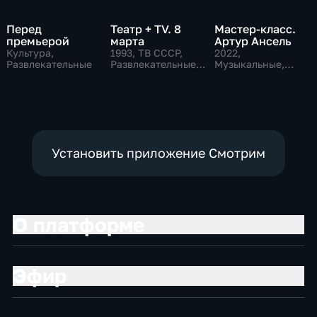
Перед
Театр + TV. 8
Мастер-класс.
премьерой
марта
Артур Ансель
Культура,
1993
, ТВ СССР,
2022
,
Развлекательные
Развлекательные,
Музыкальные,
общество
Образовательные,
развлекательные
Установить приложение Смотрим
О платформе
Эфир