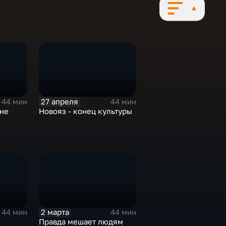
27 апреля
44 мин
44 мин
 не
Новояз - конец культуры
2 марта
44 мин
44 мин
Правда мешает людям