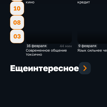
кино
кредит
10
08
03
16 февраля
9 февраля
44 мин
Современное общение
Язык сильнее ч
токсично
Еще
интересное