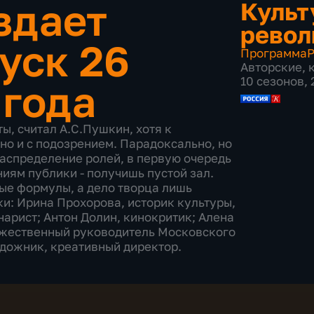
здает
Культ
рево
уск 26
Программа
Р
Авторские
,
10 сезонов,
 года
ы, считал А.С.Пушкин, хотя к
но и с подозрением. Парадоксально, но
 распределение ролей, в первую очередь
ниям публики - получишь пустой зал.
ые формулы, а дело творца лишь
и: Ирина Прохорова, историк культуры,
арист; Антон Долин, кинокритик; Алена
ожественный руководитель Московского
художник, креативный директор.