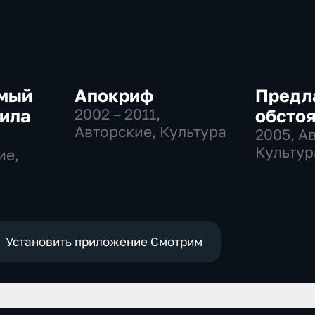
мый
Апокриф
Предл
ила
2002 – 2011
,
обсто
Авторские, Культура
2005
, А
Культур
ие,
ные
Установить приложение Смотрим