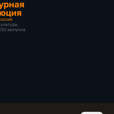
урная
люция
оссия
культура
,
 222 выпуска