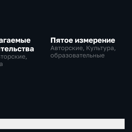
агаемые
Пятое измерение
ятельства
Авторские, Культура,
образовательные
вторские,
а