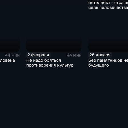
интеллект - страш
цель человечества
2 февраля
26 января
44 мин
44 мин
еловека
Не надо бояться
Без памятников н
противоречия культур
будущего