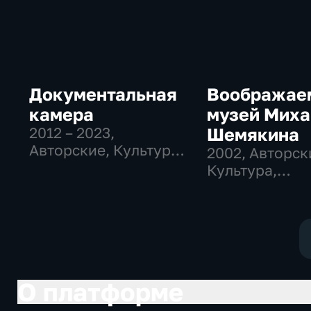
Документальная
Воображае
камера
музей Миха
2012 – 2023
,
Шемякина
Авторские, Культура,
2002
, Авторск
образовательные
Культура,
образователь
О платформе