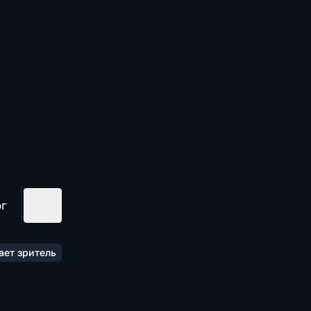
ог
ает зритель