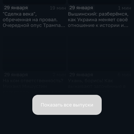
29 января
29 января
19 мин
1 мин
"Сделка века",
Вышинский: разберёмся,
обреченная на провал.
как Украина меняет своё
Очередной опус Трампа.
отношение к истории и
Жанр: политическая
почему
фантастика
29 января
29 января
2 мин
6 мин
На ком ответственность?
Ухань, борись! Как
Михаил Мишустин
выживают заточённые в
распределил обязанности
вирусном Китае?
вице-премьеров
Показать все выпуски