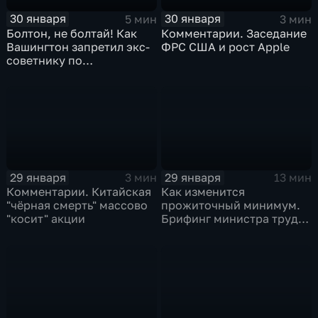
30 января
30 января
5 мин
3 мин
Болтон, не болтай! Как
Комментарии. Заседание
Вашингтон запретил экс-
ФРС США и рост Apple
советнику по
безопасности делиться
воспоминаниями
29 января
29 января
3 мин
13 мин
Комментарии. Китайская
Как изменится
"чёрная смерть" массово
прожиточный минимум.
"косит" акции
Брифинг министра труда
и соцзащиты Антона
Котякова