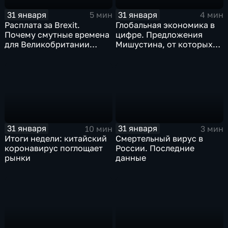
31 января
31 января
5 мин
4 мин
Расплата за Brexit.
Глобальная экономика в
Почему смутные времена
цифре. Предложения
для Великобритании
Мишустина, от которых
только начинаются
ЕАЭС не сможет
отказаться
31 января
31 января
10 мин
3 мин
Итоги недели: китайский
Смертельный вирус в
коронавирус поглощает
России. Последние
рынки
данные