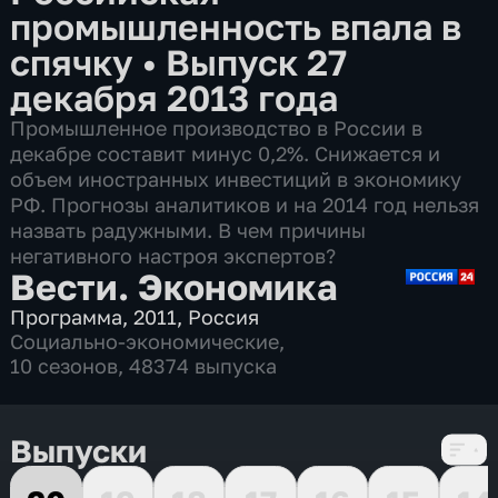
промышленность впала в
спячку
•
Выпуск 27
декабря 2013 года
Промышленное производство в России в
декабре составит минус 0,2%. Снижается и
объем иностранных инвестиций в экономику
РФ. Прогнозы аналитиков и на 2014 год нельзя
назвать радужными. В чем причины
негативного настроя экспертов?
Вести. Экономика
Программа
,
2011
,
Россия
Социально-экономические
,
10 сезонов, 48374 выпуска
Выпуски