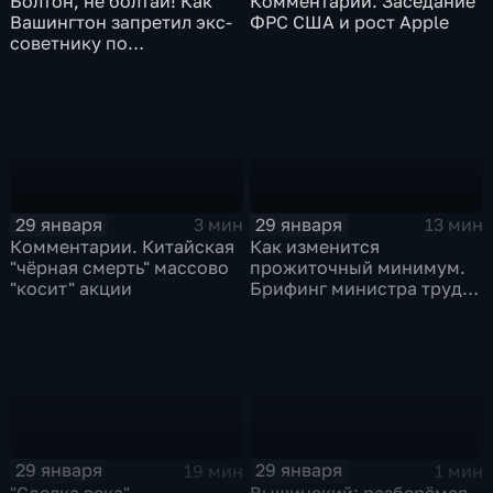
Болтон, не болтай! Как
Комментарии. Заседание
Вашингтон запретил экс-
ФРС США и рост Apple
советнику по
безопасности делиться
воспоминаниями
29 января
29 января
3 мин
13 мин
Комментарии. Китайская
Как изменится
"чёрная смерть" массово
прожиточный минимум.
"косит" акции
Брифинг министра труда
и соцзащиты Антона
Котякова
29 января
29 января
19 мин
1 мин
"Сделка века",
Вышинский: разберёмся,