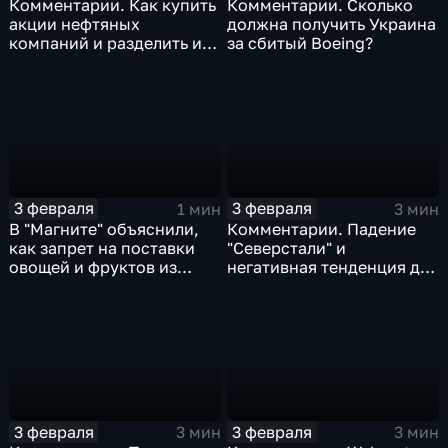
Комментарии. Как купить
Комментарии. Сколько
акции нефтяных
должна получить Украина
компаний и разделить их
за сбитый Boeing?
доход
3 февраля
3 февраля
1 мин
3 мин
В "Магните" объяснили,
Комментарии. Падение
как запрет на поставки
"Северстали" и
овощей и фруктов из
негативная тенденция для
Китая отразится на ценах
бизнеса Apple
3 февраля
3 февраля
3 мин
3 мин