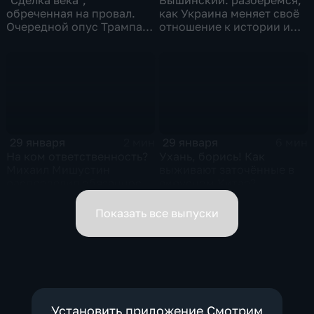
обреченная на провал.
как Украина меняет своё
Очередной опус Трампа.
отношение к истории и
Жанр: политическая
почему
фантастика
29 января
29 января
2 мин
6 мин
На ком ответственность?
Ухань, борись! Как
Михаил Мишустин
выживают заточённые в
распределил обязанности
вирусном Китае?
вице-премьеров
Показать все выпуски
Установить приложение Смотрим