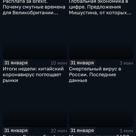
Расплата за Brexit.
Глобальная экономика в
Почему смутные времена
цифре. Предложения
для Великобритании
Мишустина, от которых
только начинаются
ЕАЭС не сможет
отказаться
31 января
31 января
10 мин
3 мин
Итоги недели: китайский
Смертельный вирус в
коронавирус поглощает
России. Последние
рынки
данные
31 января
31 января
22 мин
1 мин