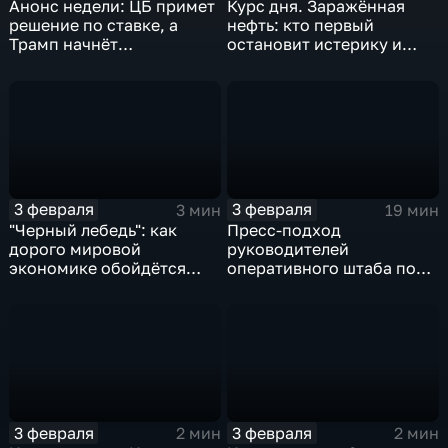
Анонс недели: ЦБ примет
Курс дня. Заражённая
решение по ставке, а
нефть: кто первый
Трамп начнёт
остановит истерику и
предвыборную гонку
почему ОПЕК лучше не
вмешиваться
3 февраля
3 февраля
3 мин
19 мин
"Черный лебедь": как
Пресс-подход
дорого мировой
руководителей
экономике обойдётся
оперативного штаба по
изоляция Поднебесной
борьбе с коронавирусом
3 февраля
3 февраля
2 мин
2 мин