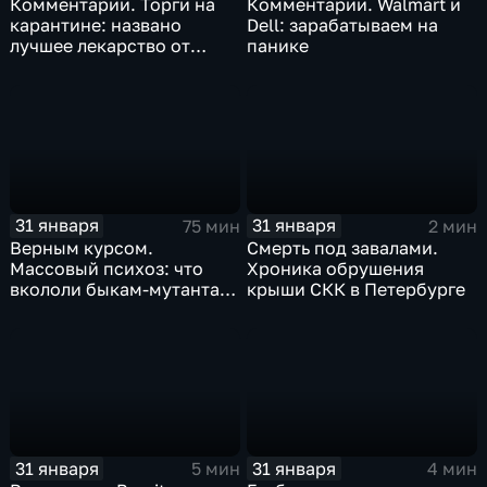
Комментарии. Торги на
Комментарии. Walmart и
карантине: названо
Dell: зарабатываем на
лучшее лекарство от
панике
коррекции
31 января
31 января
75 мин
2 мин
Верным курсом.
Смерть под завалами.
Массовый психоз: что
Хроника обрушения
вкололи быкам-мутантам,
крыши СКК в Петербурге
когда рухнет доллар и
почему месть Китая
станет страшнее вируса
31 января
31 января
5 мин
4 мин