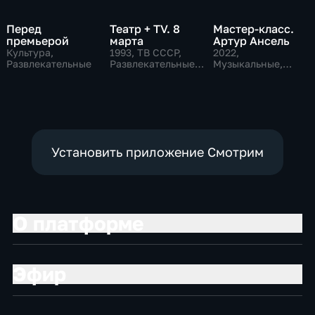
Перед
Театр + TV. 8
Мастер-класс.
премьерой
марта
Артур Ансель
Культура,
1993
, ТВ СССР,
2022
,
Развлекательные
Развлекательные,
Музыкальные,
общество
Образовательные,
развлекательные
Установить приложение Смотрим
О платформе
Эфир