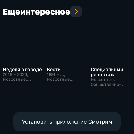
Еще
интересное
Неделя в городе
Вести
Специальный
репортаж
2018 – 2026
,
1991 – …
,
Новостные,
Новостные,
Новостные,
Общество,
Общественно-
Общественно-
общественно-
политические,
политические,
политические
социально-
социально-
экономические
экономические
Установить приложение Смотрим