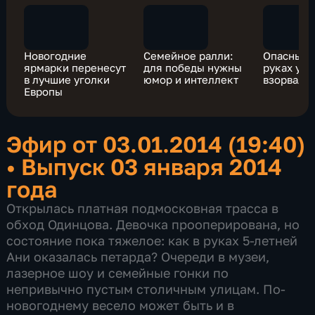
Новогодние
Семейное ралли:
Опасные з
ярмарки перенесут
для победы нужны
руках у д
в лучшие уголки
юмор и интеллект
взорвалас
Европы
Эфир от 03.01.2014 (19:40)
•
Выпуск 03 января 2014
года
Открылась платная подмосковная трасса в
обход Одинцова. Девочка прооперирована, но
состояние пока тяжелое: как в руках 5-летней
Ани оказалась петарда? Очереди в музеи,
лазерное шоу и семейные гонки по
непривычно пустым столичным улицам. По-
новогоднему весело может быть и в