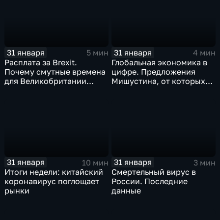
31 января
31 января
5 мин
4 мин
Расплата за Brexit.
Глобальная экономика в
Почему смутные времена
цифре. Предложения
для Великобритании
Мишустина, от которых
только начинаются
ЕАЭС не сможет
отказаться
31 января
31 января
10 мин
3 мин
Итоги недели: китайский
Смертельный вирус в
коронавирус поглощает
России. Последние
рынки
данные