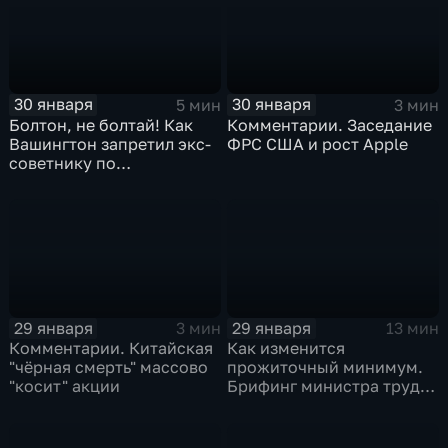
30 января
30 января
5 мин
3 мин
Болтон, не болтай! Как
Комментарии. Заседание
Вашингтон запретил экс-
ФРС США и рост Apple
советнику по
безопасности делиться
воспоминаниями
29 января
29 января
3 мин
13 мин
Комментарии. Китайская
Как изменится
"чёрная смерть" массово
прожиточный минимум.
"косит" акции
Брифинг министра труда
и соцзащиты Антона
Котякова