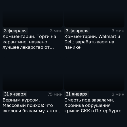
3 февраля
3 февраля
3 мин
3 мин
Комментарии. Торги на
Комментарии. Walmart и
карантине: названо
Dell: зарабатываем на
лучшее лекарство от
панике
коррекции
31 января
31 января
75 мин
2 мин
Верным курсом.
Смерть под завалами.
Массовый психоз: что
Хроника обрушения
вкололи быкам-мутантам,
крыши СКК в Петербурге
когда рухнет доллар и
почему месть Китая
станет страшнее вируса