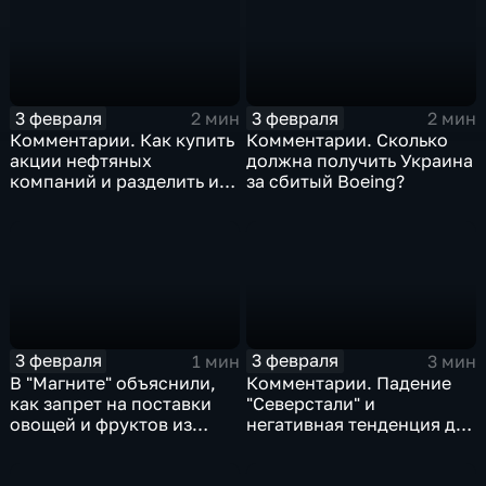
3 февраля
3 февраля
2 мин
2 мин
Комментарии. Как купить
Комментарии. Сколько
акции нефтяных
должна получить Украина
компаний и разделить их
за сбитый Boeing?
доход
3 февраля
3 февраля
1 мин
3 мин
В "Магните" объяснили,
Комментарии. Падение
как запрет на поставки
"Северстали" и
овощей и фруктов из
негативная тенденция для
Китая отразится на ценах
бизнеса Apple