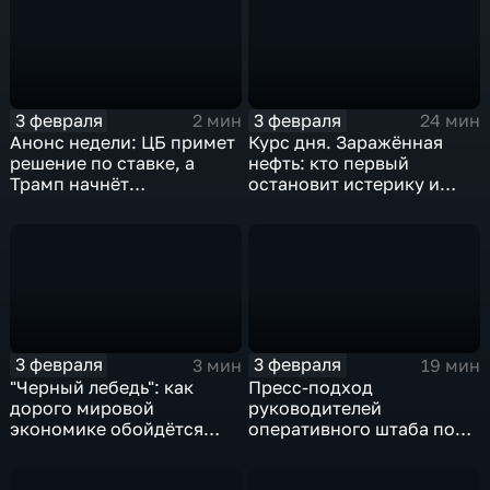
3 февраля
3 февраля
2 мин
24 мин
Анонс недели: ЦБ примет
Курс дня. Заражённая
решение по ставке, а
нефть: кто первый
Трамп начнёт
остановит истерику и
предвыборную гонку
почему ОПЕК лучше не
вмешиваться
3 февраля
3 февраля
3 мин
19 мин
"Черный лебедь": как
Пресс-подход
дорого мировой
руководителей
экономике обойдётся
оперативного штаба по
изоляция Поднебесной
борьбе с коронавирусом