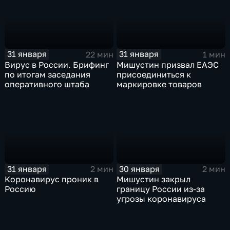
31 января
31 января
22 мин
1 мин
Вирус в России. Брифинг
Мишустин призвал ЕАЭС
по итогам заседания
присоединиться к
оперативного штаба
маркировке товаров
31 января
30 января
2 мин
2 мин
Коронавирус проник в
Мишустин закрыл
Россию
границу России из-за
угрозы коронавируса