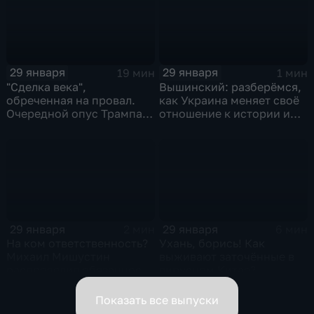
29 января
29 января
19 мин
1 мин
"Сделка века",
Вышинский: разберёмся,
обреченная на провал.
как Украина меняет своё
Очередной опус Трампа.
отношение к истории и
Жанр: политическая
почему
фантастика
29 января
29 января
2 мин
6 мин
На ком ответственность?
Ухань, борись! Как
Михаил Мишустин
выживают заточённые в
распределил обязанности
вирусном Китае?
вице-премьеров
Показать все выпуски