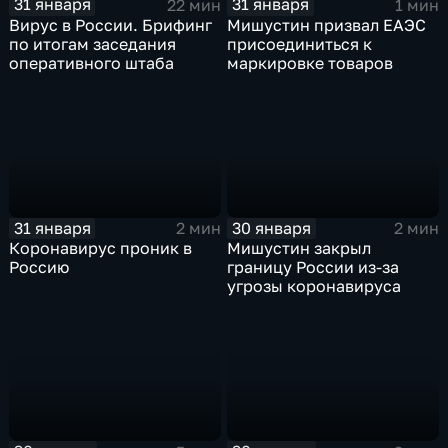
31 января
31 января
22 мин
1 мин
Вирус в России. Брифинг
Мишустин призвал ЕАЭС
по итогам заседания
присоединиться к
оперативного штаба
маркировке товаров
31 января
30 января
2 мин
2 мин
Коронавирус проник в
Мишустин закрыл
Россию
границу России из-за
угрозы коронавируса