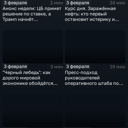
3 февраля
3 февраля
2 мин
24 мин
Анонс недели: ЦБ примет
Курс дня. Заражённая
решение по ставке, а
нефть: кто первый
Трамп начнёт
остановит истерику и
предвыборную гонку
почему ОПЕК лучше не
вмешиваться
3 февраля
3 февраля
3 мин
19 мин
"Черный лебедь": как
Пресс-подход
дорого мировой
руководителей
экономике обойдётся
оперативного штаба по
изоляция Поднебесной
борьбе с коронавирусом