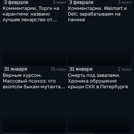
3 февраля
3 февраля
3 мин
3 мин
Комментарии. Торги на
Комментарии. Walmart и
карантине: названо
Dell: зарабатываем на
лучшее лекарство от
панике
коррекции
31 января
31 января
75 мин
2 мин
Верным курсом.
Смерть под завалами.
Массовый психоз: что
Хроника обрушения
вкололи быкам-мутантам,
крыши СКК в Петербурге
когда рухнет доллар и
почему месть Китая
станет страшнее вируса