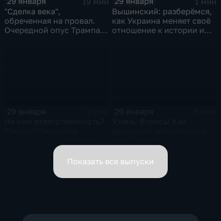
29 января
29 января
19 мин
1 мин
"Сделка века",
Вышинский: разберёмся,
обреченная на провал.
как Украина меняет своё
Очередной опус Трампа.
отношение к истории и
Жанр: политическая
почему
фантастика
29 января
29 января
2 мин
6 мин
На ком ответственность?
Ухань, борись! Как
Михаил Мишустин
выживают заточённые в
распределил обязанности
вирусном Китае?
вице-премьеров
Показать все выпуски