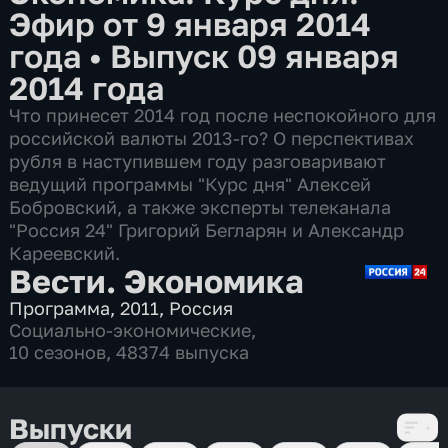
Эфир от 9 января 2014
года
•
Выпуск 09 января
2014 года
Что принесет 2014 год после неспокойного для
российской валюты 2013-го? О перспективах
рубля в наступившем году разговаривают
ведущий программы "Курс дня" Алексей
Бобровский, а также эксперты телеканала
"Россия 24" Григорий Бегларян и Александр
Кареевский.
Вести. Экономика
Программа
,
2011
,
Россия
Социально-экономические
,
10 сезонов, 48374 выпуска
Выпуски