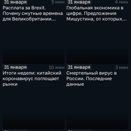
31 января
31 января
5 мин
4 мин
Расплата за Brexit.
Глобальная экономика в
Почему смутные времена
цифре. Предложения
для Великобритании
Мишустина, от которых
только начинаются
ЕАЭС не сможет
отказаться
31 января
31 января
10 мин
3 мин
Итоги недели: китайский
Смертельный вирус в
коронавирус поглощает
России. Последние
рынки
данные