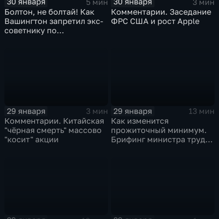
30 января
30 января
5 мин
3 мин
Болтон, не болтай! Как
Комментарии. Заседание
Вашингтон запретил экс-
ФРС США и рост Apple
советнику по
безопасности делиться
воспоминаниями
29 января
29 января
3 мин
13 мин
Комментарии. Китайская
Как изменится
"чёрная смерть" массово
прожиточный минимум.
"косит" акции
Брифинг министра труда
и соцзащиты Антона
Котякова