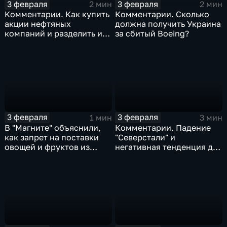
3 февраля
3 февраля
2 мин
2 мин
Комментарии. Как купить
Комментарии. Сколько
акции нефтяных
должна получить Украина
компаний и разделить их
за сбитый Boeing?
доход
3 февраля
3 февраля
1 мин
3 мин
В "Магните" объяснили,
Комментарии. Падение
как запрет на поставки
"Северстали" и
овощей и фруктов из
негативная тенденция для
Китая отразится на ценах
бизнеса Apple