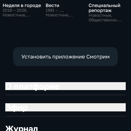
Неделя в городе
Вести
Специальный
репортаж
2018 – 2026
,
1991 – …
,
Новостные,
Новостные,
Новостные,
Общество,
Общественно-
Общественно-
общественно-
политические,
политические,
политические
социально-
социально-
экономические
экономические
Установить приложение Смотрим
О платформе
Эфир
Журнал