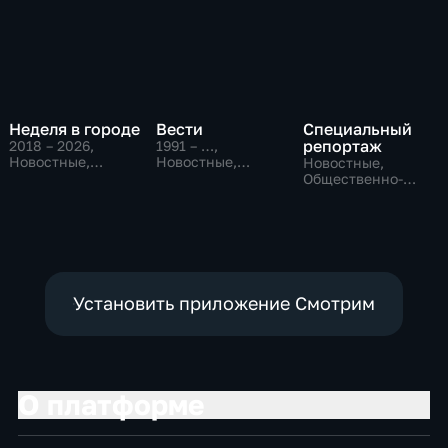
Неделя в городе
Вести
Специальный
репортаж
2018 – 2026
,
1991 – …
,
Новостные,
Новостные,
Новостные,
Общество,
Общественно-
Общественно-
общественно-
политические,
политические,
политические
социально-
социально-
экономические
экономические
Установить приложение Смотрим
О платформе