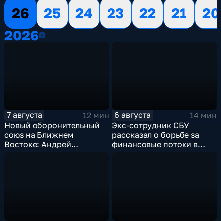
26
25
24
23
22
21
20
2026
2026
7 августа
6 августа
12 мин
14 мин
Новый оборонительный
Экс-сотрудник СБУ
союз на Ближнем
рассказал о борьбе за
Востоке: Андрей
финансовые потоки в
Бакланов комментирует
украинском политикуме
мотивы и риски
соглашения