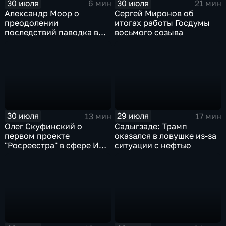
30 июля
30 июля
6 мин
21 мин
Александр Моор о
Сергей Миронов об
преодолении
итогах работы Госдумы
последствий паводка в
восьмого созыва
Тюменской области
30 июля
29 июля
13 мин
17 мин
Олег Скуфинский о
Садыгзаде: Трамп
первом проекте
оказался в ловушке из-за
"Росреестра" в сфере ИИ
ситуации с нефтью
электронном помощнике
"Ева"