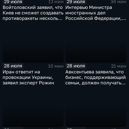
29 июля
29 июля
13 мин
34 мин
Войтоловский заявил, что
Интервью Министра
Киев не сможет создавать
иностранных дел
противоракеты несколько
Российской Федерации,
лет
лидера предвыборного
списка партии «Единая
Россия» С.В.Лаврова
генеральному директору
агентства ТАСС
А.О.Кондрашову
28 июля
28 июля
10 мин
21 мин
Иран ответит на
Авксентьева заявила, что
провокации Украины,
бизнес, поддерживающий
заявил эксперт Рожин
семьи, должен получать
преференции