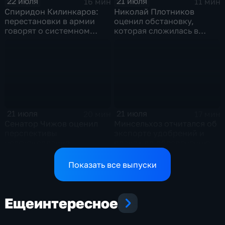
22 июля
21 июля
16 мин
11 мин
Спиридон Килинкаров:
Николай Плотников
перестановки в армии
оценил обстановку,
говорят о системном
которая сложилась в
политическом кризисе на
отношениях между США и
Украине
Ираном
21 июля
21 июля
20 мин
17 мин
Сенатор Чижов оценил
Минсельхоз отчитался об
перспективы
экспорте удобрений и
урегулирования
планах по обеспечению
конфликтов на Ближнем
аграриев топливом
Востоке и диалог с
Показать все выпуски
Европой
Еще
интересное