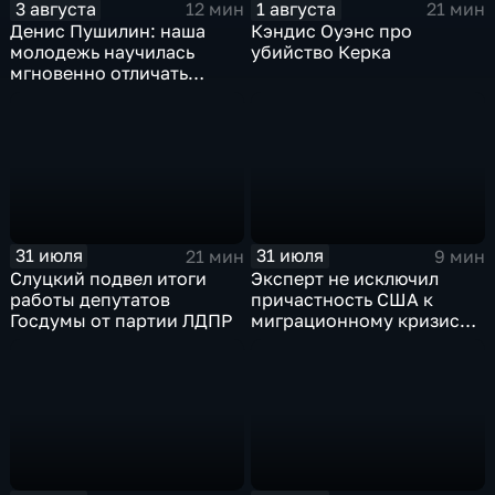
3 августа
1 августа
12 мин
21 мин
Денис Пушилин: наша
Кэндис Оуэнс про
молодежь научилась
убийство Керка
мгновенно отличать
правду от лжи
31 июля
31 июля
21 мин
9 мин
Слуцкий подвел итоги
Эксперт не исключил
работы депутатов
причастность США к
Госдумы от партии ЛДПР
миграционному кризису в
Испании