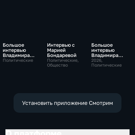
Большое
Интервью с
Большое
интервью
Марией
интервью
Владимира
Бондаревой
Владимира
Путина Сергею
Соловьева
Политические
Политические,
2026
,
Брилеву
Общество
Роджеру
Политические
Кеппелю
Установить приложение Смотрим
О платформе