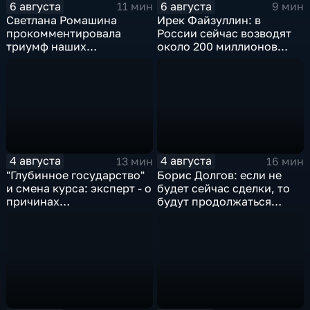
6 августа
6 августа
11 мин
9 мин
Светлана Ромашина
Ирек Файзуллин: в
прокомментировала
России сейчас возводят
триумф наших
около 200 миллионов
спортсменок
квадратных метров
жилья.
4 августа
4 августа
13 мин
16 мин
"Глубинное государство"
Борис Долгов: если не
и смена курса: эксперт - о
будет сейчас сделки, то
причинах
будут продолжаться
антироссийской
обмены ударами, однако,
риторики оппозиции
масштабного
наступления все-таки не
будет