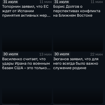
31 июля
31 июля
11 мин
11 мин
Топорнин заявил, что ЕС
Борис Долгов о
ждет от Испании
перспективах конфликта
принятия активных мер
на Ближнем Востоке
против мигрантов
30 июля
30 июля
13 мин
22 мин
Василенко считает, что
Зюганов заявил, что для
удары Ирана по военным
него всегда было важно
базам США – это только
служение родине
начало