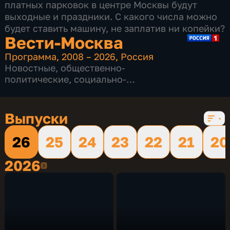
платных парковок в центре Москвы будут
выходные и праздники. С какого числа можно
будет ставить машину, не заплатив ни копейки?
Вести-Москва
Программа
,
2008 – 2026
,
Россия
Новостные
,
общественно-
политические
,
социально-
экономические
,
16 сезонов, 12232 выпуска
Выпуски
26
25
24
23
22
21
20
2026
2026