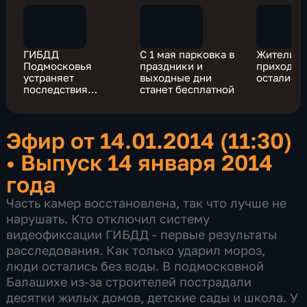
ГИБДД
С 1 мая парковка в
Жители Б
Подмосковья
праздники и
приходом
устраняет
выходные дни
остались 
последствия
станет бесплатной
кибератаки на
камеры
видеонаблюдения
Эфир от 14.01.2014 (11:30)
•
Выпуск 14 января 2014
года
Часть камер восстановлена, так что лучше не
нарушать. Кто отключил систему
видеофиксации ГИБДД - первые результаты
расследования. Как только ударил мороз,
люди остались без воды. В подмосковной
Балашихе из-за строителей пострадали
десятки жилых домов, детские сады и школа. У