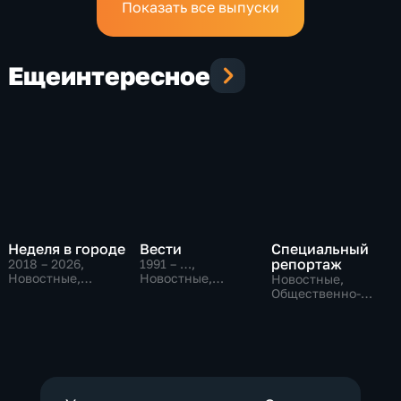
Показать все выпуски
Еще
интересное
Неделя в городе
Вести
Специальный
репортаж
2018 – 2026
,
1991 – …
,
Новостные,
Новостные,
Новостные,
Общество,
Общественно-
Общественно-
общественно-
политические,
политические,
политические
социально-
социально-
экономические
экономические