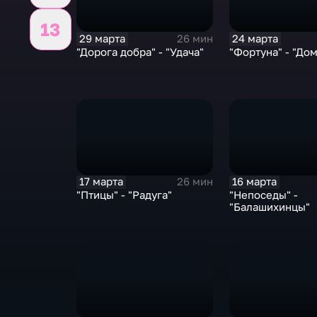
13
29 марта
24 марта
26 мин
"Дорога добра" - "Удача"
"Фортуна" - "До
17 марта
16 марта
26 мин
"Птицы" - "Радуга"
"Непоседы" -
"Балашихинцы"