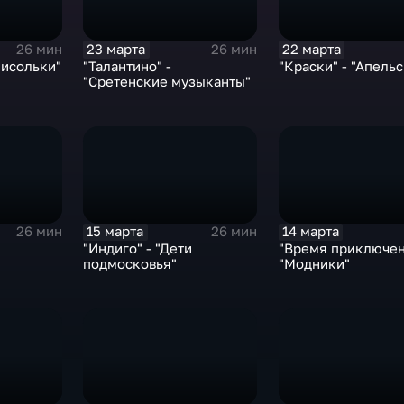
23 марта
22 марта
26 мин
26 мин
мисольки"
"Талантино" -
"Краски" - "Апельс
"Сретенские музыканты"
15 марта
14 марта
26 мин
26 мин
"Индиго" - "Дети
"Время приключен
подмосковья"
"Модники"