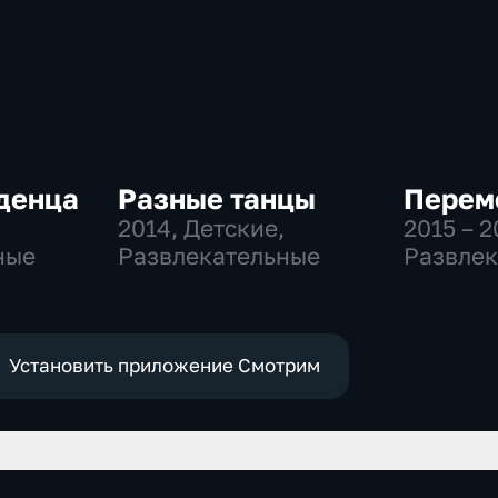
денца
Разные танцы
Перем
2014
, Детские,
2015 – 2
ные
Развлекательные
Развлек
Установить приложение Смотрим