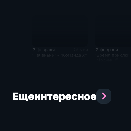
3 февраля
2 февраля
26 мин
"Печеньки" - "Команда Х"
"Время приключ
"Модники"
Еще
интересное