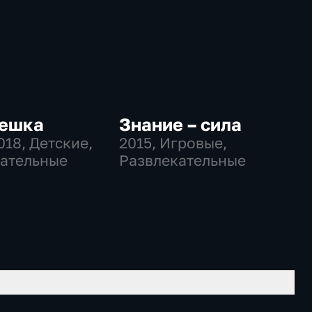
ешка
Знание – сила
018
, Детские,
2015
, Игровые,
ательные
Развлекательные