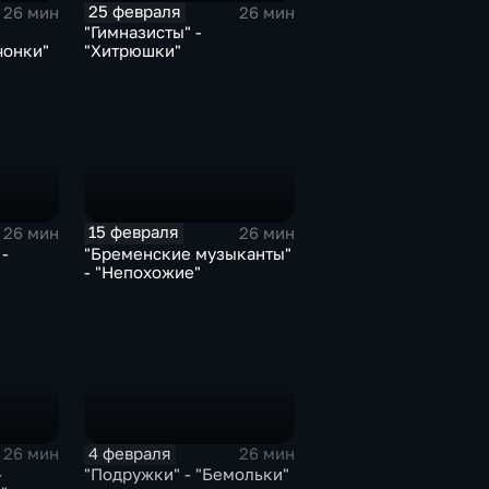
25 февраля
26 мин
26 мин
"Гимназисты" -
чонки"
"Хитрюшки"
15 февраля
26 мин
26 мин
-
"Бременские музыканты"
- "Непохожие"
4 февраля
26 мин
26 мин
-
"Подружки" - "Бемольки"