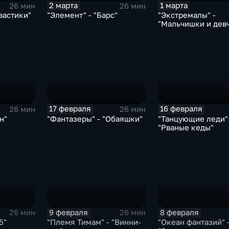
2 марта
1 марта
26 мин
26 мин
вастики"
"Элемент" - "Барс"
"Экстремалы" -
"Мальчишки и дев
17 февраля
16 февраля
26 мин
26 мин
н"
"Фантазеры" - "Обаяшки"
"Танцующие леди" 
"Рваные кеды"
9 февраля
8 февраля
26 мин
26 мин
5"
"Племя Тимам" - "Винни-
"Океан фантазий" 