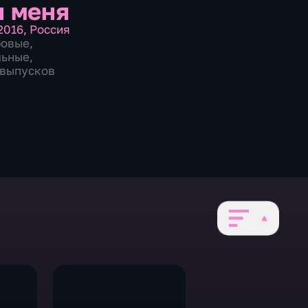
 меня
2016
,
Россия
ровые
,
льные
,
8 выпусков