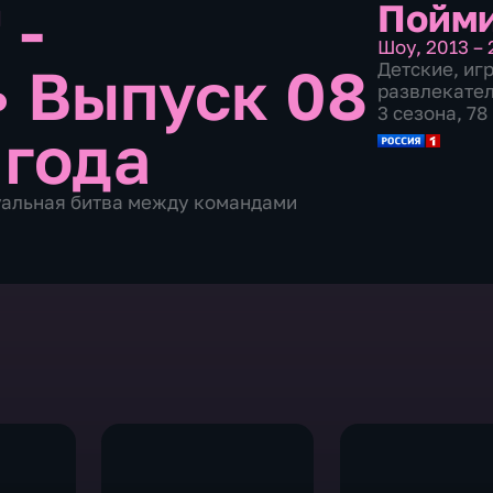
 -
Пойми
Шоу
,
2013 – 
•
Выпуск 08
Детские
,
иг
развлекате
3 сезона, 7
 года
туальная битва между командами