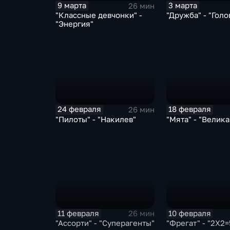
9 марта
3 марта
26 мин
"Классные девчонки" -
"Дружба" - "Голо
"Энергия"
24 февраля
18 февраля
26 мин
"Пилоты" - "Накилев"
"Мята" - "Велика
11 февраля
10 февраля
26 мин
"Ассорти" - "Суперагенты"
"Фрегат" - "2Х2=