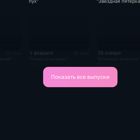
пух"
"Звездная пятерка
1 февраля
28 января
26 мин
26 мин
ений" -
"Киноталантино" -
"Атомная энергия" 
"Друзья"
"Бриллианты"
Показать все выпуски