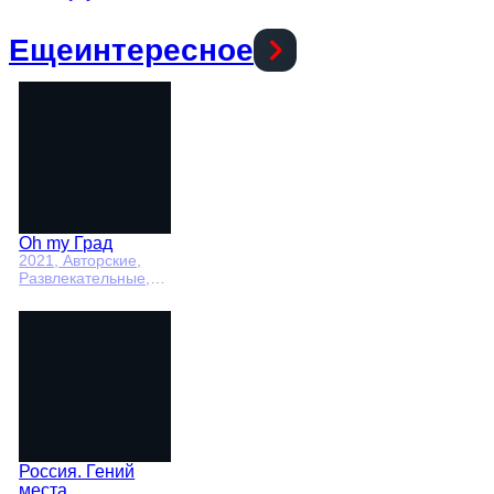
Еще
интересное
Oh my Град
2021
, Авторские,
Развлекательные,
общество
Россия. Гений
места