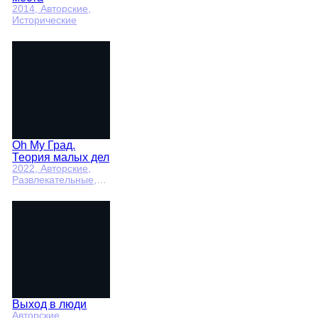
2014
, Авторские,
Исторические
Oh My Град.
Теория малых дел
2022
, Авторские,
Развлекательные,
общество
Выход в люди
Авторские,