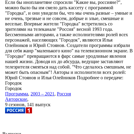
Если бы инопланетяне спросили "Какие вы, россияне?",
можно было бы им смело дать кассету с программой
"Городка", и они увидели бы, что мы очень разные – умные и
не очень, трезвые и не совсем, добрые и злые, смешные и
веселые. Впервые жители "Городка" встретились со
зрителями на телеканале "Россия" весной 1993 года.
Бессменными авторами, а также исполнителями ролей всех
персонажей, населяющих "Городок", являются Илья
Олейников и Юрий Стоянов. Создатели программы избрали
для себя жанр "маленького кино" на телевизионном экране. В
"Городке" превращаются в фарс самые уродливые явления
нашей жизни. Доводя их до абсурда, ведущие заставляют
телезрителя смеяться над собой. "Что сделалось смешным, не
может быть опасным"! Авторы и исполнители всех ролей:
Юрий Стоянов и Илья Олейников Подробнее о передаче:
Городок
Городок
Программа
,
2003 – 2021
,
Россия
Авторские
,
9 сезонов, 141 выпуск
Выпуски