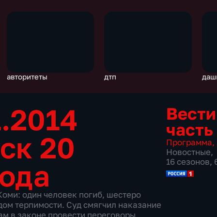
авторитеты
дтп
даш
1.2014
Вести
часть
ск 20
Программа
,
Новостные
,
16 сезонов,
года
Коми: один человек погиб, шестеро
дом терпимости. Суд смягчил наказание
м в законе провести переговоры.