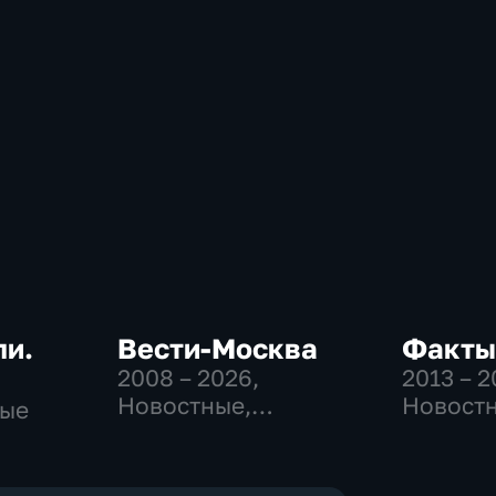
ли.
Вести-Москва
Факты
2008 – 2026
,
2013 – 
Новостные,
Новост
ные
Общественно-
политические,
социально-