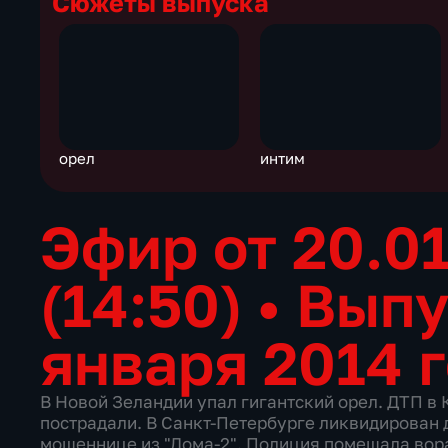
Сюжеты выпуска
орел
интим
Эфир от 20.0
(14:50)
•
Выпу
января 2014 
В Новой Зеландии упал гигантский орел. ДТП в 
пострадали. В Санкт-Петербурге ликвидирован 
мошеннице из "Дома-2". Полиция помешала вора