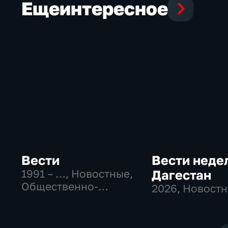
Еще
интересное
Вести
Вести неде
1991 – …
, Новостные,
Дагестан
Общественно-
2026
, Новост
политические,
социально-
экономические