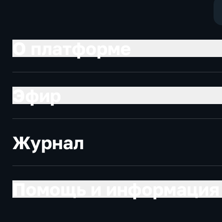
О платформе
Эфир
Журнал
Помощь и информация