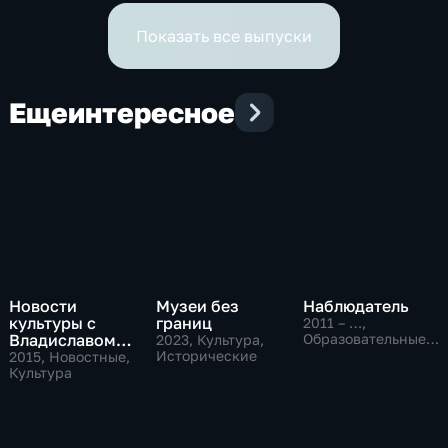
Показать все выпуски
Еще
интересное
Новости
Музеи без
Наблюдатель
культуры с
границ
2011 – …
,
Владиславом
Образовательные,
2023
, Культура,
Культура
Флярковским
Исторические
2015
, Новостные,
Культура