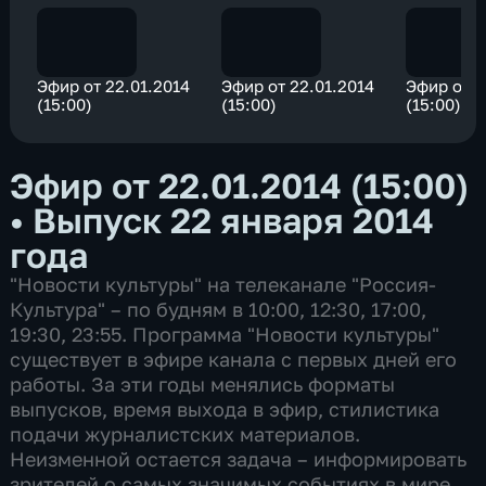
Эфир от 22.01.2014
Эфир от 22.01.2014
Эфир от 2
(15:00)
(15:00)
(15:00)
Эфир от 22.01.2014 (15:00)
•
Выпуск 22 января 2014
года
"Новости культуры" на телеканале "Россия-
Культура" – по будням в 10:00, 12:30, 17:00,
19:30, 23:55. Программа "Новости культуры"
существует в эфире канала с первых дней его
работы. За эти годы менялись форматы
выпусков, время выхода в эфир, стилистика
подачи журналистских материалов.
Неизменной остается задача – информировать
зрителей о самых значимых событиях в мире