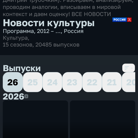
проводим аналогии, вписываем в мировой
контекст и даем оценку! ВСЕ НОВОСТИ
Новости культуры
Программа
,
2012 – …
,
Россия
Культура
,
15 сезонов, 20485 выпусков
Выпуски
26
25
24
23
22
21
20
2026
2026