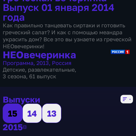
Выпуск 01 января 2014
года
Как правильно танцевать сиртаки и готовить
греческий салат? И как с помощью меандра
украсить дом? Все это вы узнаете из греческой
НЕОвечеринки!
НЕОвечеринка
Программа
,
2013
,
Россия
Детские
,
развлекательные
,
3 сезона, 61 выпуск
Выпуски
15
14
13
2015
2015