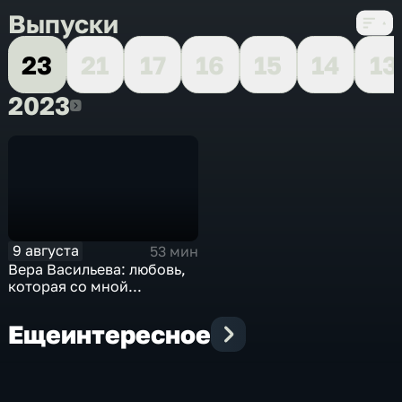
Выпуски
23
21
17
16
15
14
13
2023
2023
9 августа
53 мин
Вера Васильева: любовь,
которая со мной...
Еще
интересное