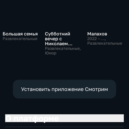
Большая семья
Субботний
Малахов
вечер с
Развлекательные
2022 – …
,
Николаем
Развлекательные
Басковым
Развлекательные,
Юмор
Установить приложение Смотрим
О платформе