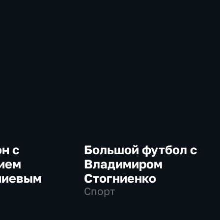
н с
Большой футбол с
ием
Владимиром
ниевым
Стогниенко
Спорт