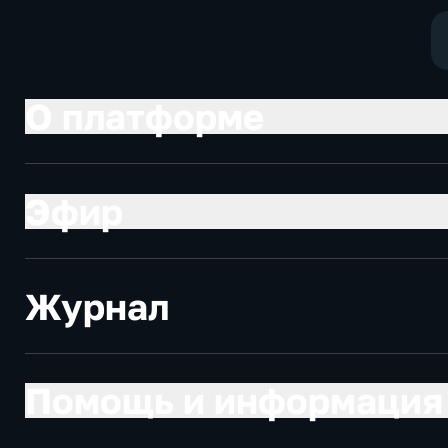
О платформе
Эфир
Журнал
Помощь и информация