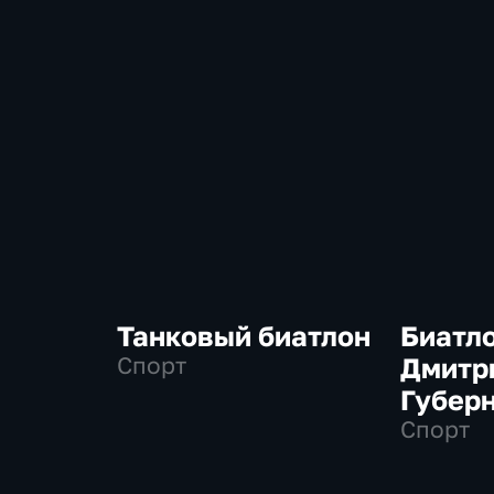
Танковый биатлон
Биатло
Спорт
Дмитр
Губер
Спорт