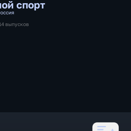
ой спорт
оссия
514 выпусков