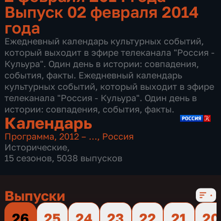
Выпуск 02 февраля 2014
года
Ежедневный календарь культурных событий,
который выходит в эфире телеканала "Россия -
Кульура". Один день в истории: совпадения,
события, факты. Ежедневный календарь
культурных событий, который выходит в эфире
телеканала "Россия - Кульура". Один день в
истории: совпадения, события, факты.
Календарь
Программа
,
2012 – …
,
Россия
Исторические
,
15 сезонов, 5038 выпусков
Выпуски
26
25
24
23
22
21
20