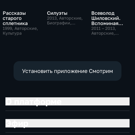
Рассказы
Силуэты
Всеволод
старого
Шиловский.
2013
, Авторские,
сплетника
Биографии,
Вспоминая
культура
старый МХАТ...
1999
, Авторские,
2011 – 2013
,
Культура
Авторские,
Культура
Установить приложение Смотрим
О платформе
Эфир